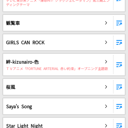
テレビ東京系アニメ「爆球HIT! クラッシュビーダマン」第三期エン
Suicide Remix feat. Tiji Jojo,Hideyoshi & Jin
ディングテーマ
Dogg
BAD HOP
観覧車
[プロオケ]シングルベッド
シャ乱Q
GIRLS CAN ROCK
[生音]桜
コブクロ
絆-kizunairo-色
ＴＶアニメ「FORTUNE ARTERIAL 赤い約束」オープニング主題歌
花束
back number
桜風
もっと見る
Saya's Song
DAMの新曲・ランキングなど
カラオケ最新情報をチェック！
Star Light Night