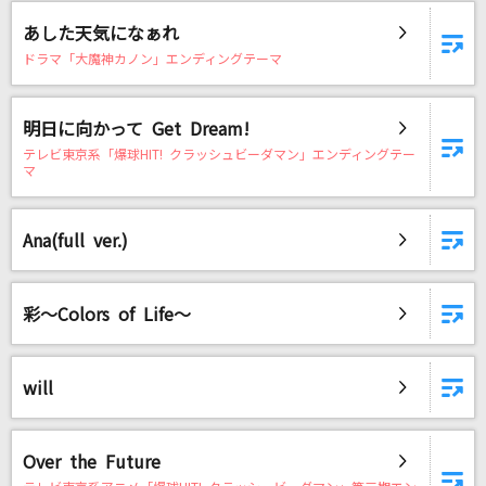
ノーザンクロス
あした天気になぁれ
シェリル・ノーム starring May'n
ドラマ「大魔神カノン」エンディングテーマ
NAME
NOISEMAKER
明日に向かって Get Dream!
テレビ東京系「爆球HIT! クラッシュビーダマン」エンディングテー
海と山椒魚
マ
米津玄師
Ana(full ver.)
ア・プリオリ
Mrs. GREEN APPLE
彩～Colors of Life～
さくら
ケツメイシ
will
あぶく
ヨルシカ
Over the Future