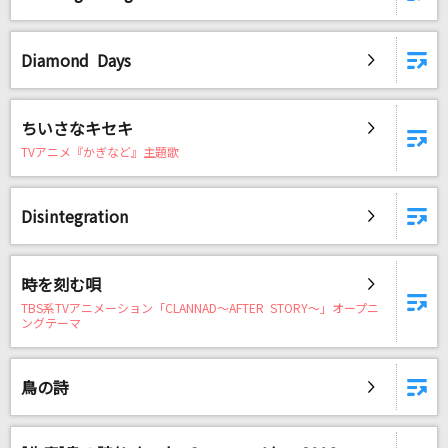
Diamond Days
DAMに会員登録・ログインして
カラオケをもっと楽しもう！
ちいさなキセキ
TVアニメ『かぎなど』主題歌
自宅でカラオケ歌い放題！
Disintegration
家族や友達と一緒に！練習にも！
時を刻む唄
TBS系TVアニメーション「CLANNAD～AFTER STORY～」オープニ
ングテーマ
鳥の詩