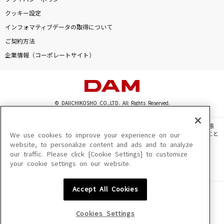
クッキー設定
インフォマティブデータの取得について
ご契約方法
企業情報（コーポレートサイト）
© DAIICHIKOSHO CO.,LTD. All Rights Reserved.
このサイトに掲載されている一切の文章・画像・写真・動画・音声等を、手段や形態
を問わず、著作権法の定める範囲を超えて無断で複製、転載、ファイル化などすること
We use cookies to improve your experience on our
を禁じます。
website, to personalize content and ads and to analyze
our traffic. Please click [Cookie Settings] to customize
楽曲及びコンテンツは、機種によりご利用いただけない場合があります。
your cookie settings on our website.
楽曲及びコンテンツの配信日、配信内容が変更になる場合があります。
楽曲によりMYリスト保存ができない場合があります。
Accept All Cookies
JASRAC許諾番号
6602250213Y31015 6602250112Y38026 6602250240Y31015
6602250241Y45122
Cookies Settings