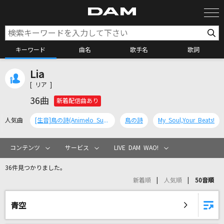
キーワード
曲名
歌手名
歌詞
Lia
カラオケ検索
[ リア ]
36曲
新着配信曲あり
カラオケ店舗検索
人気曲
[生音]鳥の詩(Animelo Summer Live 2016 刻-TOKI-Ver.)
鳥の詩
My Soul,Your Beats!
カラオケリクエスト
コンテンツ
サービス
LIVE DAM WAO!
36件見つかりました。
全国りれき
新着順
人気順
50音順
リアルタイムで歌われている曲の一覧
青空