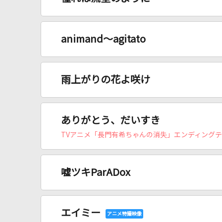
animand～agitato
雨上がりの花よ咲け
ありがとう、だいすき
TVアニメ「長門有希ちゃんの消失」エンディング
嘘ツキParADox
エイミー