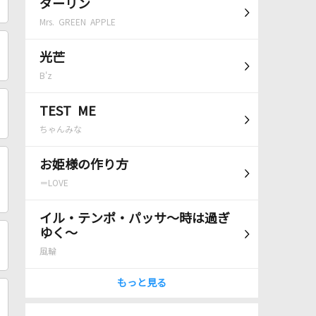
ダーリン
Mrs. GREEN APPLE
光芒
B'z
TEST ME
ちゃんみな
お姫様の作り方
＝LOVE
イル・テンポ・パッサ～時は過ぎ
ゆく～
風輪
もっと見る