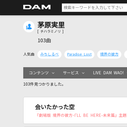
茅原実里
[ チハラミノリ ]
103曲
人気曲
みちしるべ
Paradise Lost
境界の彼方
コンテンツ
サービス
LIVE DAM WAO!
103件見つかりました。
会いたかった空
『劇場版 境界の彼方-I'LL BE HERE-未来篇』主