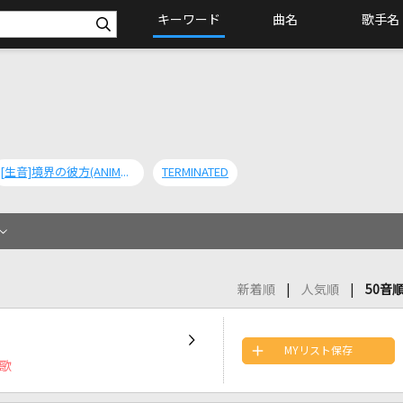
キーワード
曲名
歌手名
[生音]境界の彼方(ANIMAX MUSIX 2017 YOKOHAMA)
TERMINATED
新着順
人気順
50音
MYリスト保存
題歌