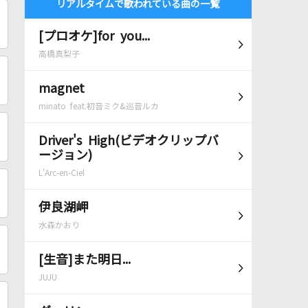
リアルタイムで歌われている曲の一覧
[プロオケ]for you...
高橋真梨子
magnet
minato feat.初音ミク&巡音ルカ
Driver's High(ビデオクリップバ
ージョン)
L'Arc-en-Ciel
伊良湖岬
水森かおり
[生音]また明日...
JUJU