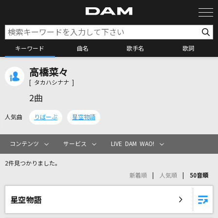
キーワード
曲名
歌手名
歌詞
高橋菜々
カラオケ検索
[ タカハシナナ ]
2曲
カラオケ店舗検索
人気曲
りばーぶ
星空物語
カラオケリクエスト
コンテンツ
サービス
LIVE DAM WAO!
2件見つかりました。
全国りれき
新着順
人気順
50音順
リアルタイムで歌われている曲の一覧
星空物語