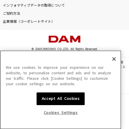
[生音]絵空
インフォマティブデータの取得について
マルシィ
ご契約方法
企業情報（コーポレートサイト）
[生音]メロディー
玉置浩二
[生音]リフレインが叫んでる
© DAIICHIKOSHO CO.,LTD. All Rights Reserved.
松任谷由実(荒井由実)
このサイトに掲載されている一切の文章・画像・写真・動画・音声等を、手段や形態
を問わず、著作権法の定める範囲を超えて無断で複製、転載、ファイル化などすること
We use cookies to improve your experience on our
インフルエンサー
を禁じます。
website, to personalize content and ads and to analyze
乃木坂46
our traffic. Please click [Cookie Settings] to customize
楽曲及びコンテンツは、機種によりご利用いただけない場合があります。
your cookie settings on our website.
楽曲及びコンテンツの配信日、配信内容が変更になる場合があります。
楽曲によりMYリスト保存ができない場合があります。
もっと見る
Accept All Cookies
JASRAC許諾番号
6602250213Y31015 6602250112Y38026 6602250240Y31015
DAMの新曲・ランキングなど
6602250241Y45122
カラオケ最新情報をチェック！
Cookies Settings
NexTone許諾番号
ID000002945 ID000002947 ID000002937 ID000002938