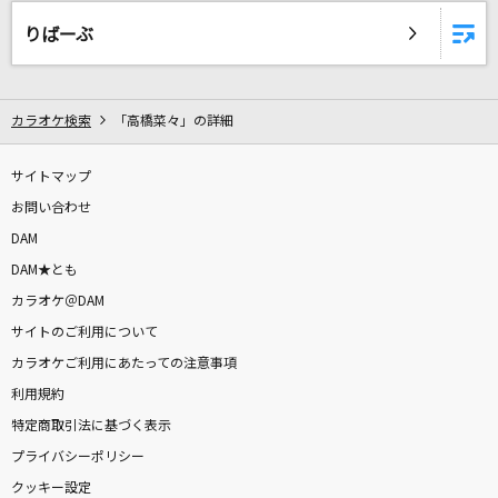
今夜はビートに乗れない
りばーぶ
本田美奈子
愛の花
カラオケ検索
「高橋菜々」の詳細
あいみょん
BELOVED
サイトマップ
GLAY
お問い合わせ
DAM
愛情
DAM★とも
小柳ゆき
カラオケ＠DAM
サイトのご利用について
[生音]MY LONELY TOWN
カラオケご利用にあたっての注意事項
B'z
利用規約
特定商取引法に基づく表示
[生音]SAY YES
プライバシーポリシー
CHAGE & ASKA
クッキー設定