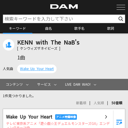
キーワード
曲名
歌手名
歌詞
KENN with The NaB's
カラオケ検索
[ ケンウィズザネイビーズ ]
1曲
カラオケ店舗検索
人気曲
Wake Up Your Heart
カラオケリクエスト
コンテンツ
サービス
LIVE DAM WAO!
1件見つかりました。
全国りれき
新着順
人気順
50音順
Wake Up Your Heart
リアルタイムで歌われている曲の一覧
テレビ東京系アニメ「遊☆戯☆王デュエルモンスターズGX」エンデ