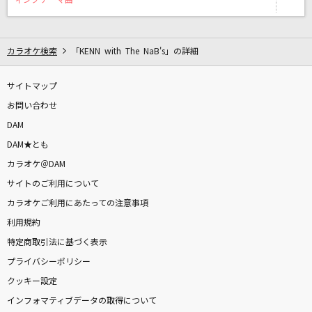
ィングテーマ曲
ロマンティック 浮かれモード
藤本美貴
カラオケ検索
「KENN with The NaB's」の詳細
劣等上等
Giga feat.鏡音リン・レン
サイトマップ
お問い合わせ
フラワー
DAM
KinKi Kids
DAM★とも
[生音]ラヴ・イズ・オーヴァー
カラオケ＠DAM
欧陽菲菲
サイトのご利用について
カラオケご利用にあたっての注意事項
[生音]お岩木山
利用規約
三山ひろし
特定商取引法に基づく表示
プライバシーポリシー
想い出の落書き
クッキー設定
T-BOLAN
インフォマティブデータの取得について