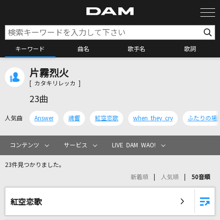
キーワード
曲名
歌手名
歌詞
片霧烈火
カラオケ検索
[ カタキリレッカ ]
23曲
カラオケ店舗検索
人気曲
Answer
魂響
紅空恋歌
when they cry
ふたりの場
カラオケリクエスト
コンテンツ
サービス
LIVE DAM WAO!
23件見つかりました。
全国りれき
新着順
人気順
50音順
リアルタイムで歌われている曲の一覧
紅空恋歌