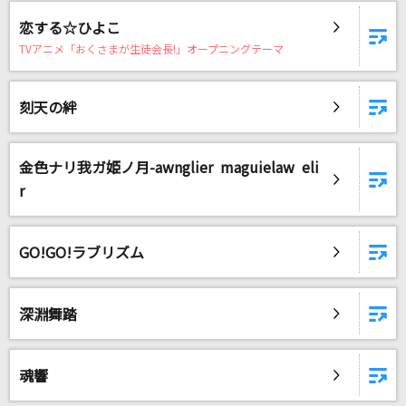
テンダネス
恋する☆ひよこ
高橋真梨子
TVアニメ「おくさまが生徒会長!」オープニングテーマ
[生音]そっけない
刻天の絆
RADWIMPS
My Sweet Maiden
金色ナリ我ガ姫ノ月-awnglier maguielaw eli
Mia REGINA
r
瀬戸の花嫁
小柳ルミ子(rumico)
GO!GO!ラブリズム
もっと見る
深淵舞踏
DAMの新曲・ランキングなど
カラオケ最新情報をチェック！
魂響