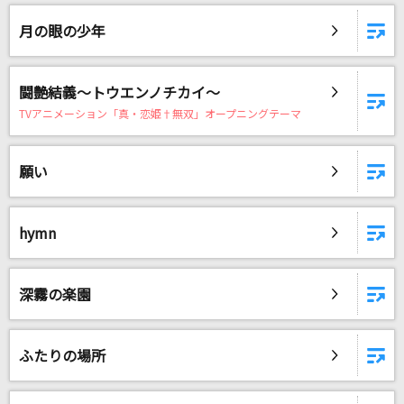
月の眼の少年
DAMに会員登録・ログインして
カラオケをもっと楽しもう！
闘艶結義～トウエンノチカイ～
TVアニメーション「真・恋姫†無双」オープニングテーマ
自宅でカラオケ歌い放題！
願い
家族や友達と一緒に！練習にも！
hymn
深霧の楽園
ふたりの場所