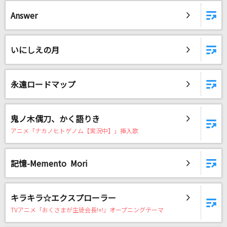
竈門炭治郎のうた -アニメ映像 ver.-
Answer
椎名 豪 featuring 中川奈美
革命デュアリズム
いにしえの月
水樹奈々×T.M.Revolution
ハルカ
永遠ロードマップ
YOASOBI
[生音]マイガール
鬼ノ木偶刀、かく語りき
アニメ「ナカノヒトゲノム【実況中】」挿入歌
嵐(アラシ)
Automatic(ビデオクリップバージョン)
記憶-Memento Mori
宇多田ヒカル
WISH
キラキラ☆エクスプローラー
嵐(アラシ)
TVアニメ「おくさまが生徒会長!+!」オープニングテーマ