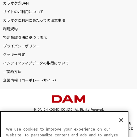
カラオケ＠DAM
サイトのご利用について
カラオケご利用にあたっての注意事項
利用規約
特定商取引法に基づく表示
プライバシーポリシー
クッキー設定
インフォマティブデータの取得について
ご契約方法
企業情報（コーポレートサイト）
© DAIICHIKOSHO CO.,LTD. All Rights Reserved.
このサイトに掲載されている一切の文章・画像・写真・動画・音声等を、手段や形態
を問わず、著作権法の定める範囲を超えて無断で複製、転載、ファイル化などすること
We use cookies to improve your experience on our
を禁じます。
website, to personalize content and ads and to analyze