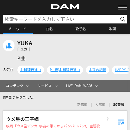
キーワード
曲名
歌手名
歌詞
YUKA
カラオケ検索
[ ユカ ]
8曲
カラオケ店舗検索
人気曲
お料理行進曲
[生音]お料理行進曲
未来の記憶
HAPPY B
カラオケリクエスト
コンテンツ
サービス
LIVE DAM WAO!
8件見つかりました。
全国りれき
新着順
人気順
50音順
リアルタイムで歌われている曲の一覧
ウメ星の王子様
映画「ウメ星デンカ 宇宙の果てからパンパロパン!」主題歌