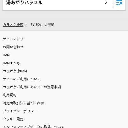
湯あがりハッスル
The Biggest Dreamer
和田光司
カラオケ検索
「YUKA」の詳細
[生音]小さな恋のうた
MONGOL800
サイトマップ
お問い合わせ
[生音]Hello,Again～昔からある場所～
DAM
MY LITTLE LOVER
DAM★とも
カラオケ＠DAM
青い珊瑚礁
サイトのご利用について
松田聖子
カラオケご利用にあたっての注意事項
もっと見る
利用規約
特定商取引法に基づく表示
DAMの新曲・ランキングなど
プライバシーポリシー
カラオケ最新情報をチェック！
クッキー設定
インフォマティブデータの取得について