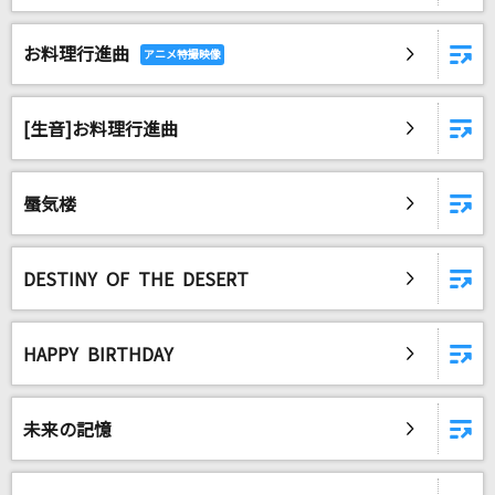
JUST COMMUNICATION
TWO-MIX
お料理行進曲
ふ・れ・ん・ど・し・た・い
学園生活部[丈槍由紀(水瀬いのり)、恵飛須沢胡桃(小澤亜李)、若狭悠里
[生音]お料理行進曲
(M・A・O)、直樹美紀(高橋李依)]
[生音]会いたくて
蜃気楼
Ado
God knows...
DESTINY OF THE DESERT
涼宮ハルヒ(CV.平野綾)
HAPPY BIRTHDAY
罪と罰
椎名林檎
未来の記憶
灰色と青(+菅田将暉)
米津玄師