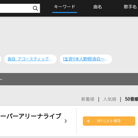
キーワード
曲名
歌手名
告白 アコースティック・バージョン
[生音][本人歌唱]告白～2013.6.2 東京ドームラストライブver.～(本人歌唱)
新着順
人気順
50音
たまスーパーアリーナライブ
MYリスト保存