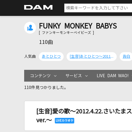
FUNKY MONKEY BABYS
[ ファンキーモンキーベイビーズ ]
110曲
人気曲
あとひとつ
[生音]あとひとつ～2011.2.5.国立代々木競技場第一体育館ライブver.～
告白
コンテンツ
サービス
LIVE DAM WAO!
110件見つかりました。
[生音]愛の歌～2012.4.22.さい
ver.～