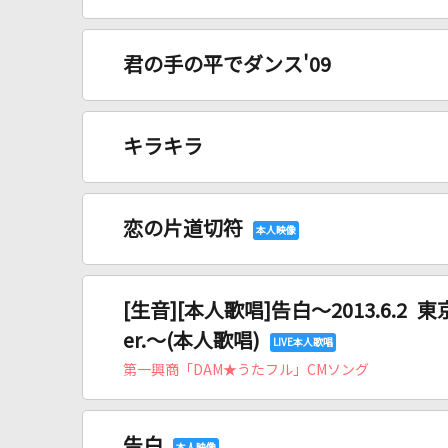
君の手の平でダンス'09
キラキラ
恋の片道切符
[生音][本人歌唱]告白～2013.6.2
er.～(本人歌唱)
第一興商「DAM★うたフル」CMソング
告白