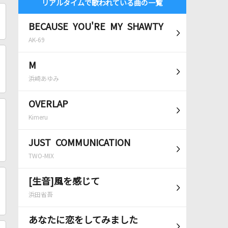
リアルタイムで歌われている曲の一覧
BECAUSE YOU'RE MY SHAWTY
AK-69
M
浜崎あゆみ
OVERLAP
Kimeru
JUST COMMUNICATION
TWO-MIX
[生音]風を感じて
浜田省吾
あなたに恋をしてみました