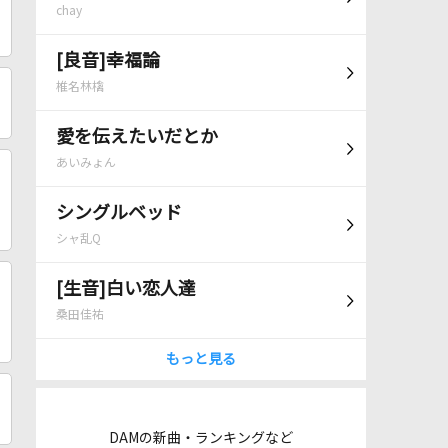
chay
[良音]幸福論
椎名林檎
愛を伝えたいだとか
あいみょん
シングルベッド
シャ乱Q
[生音]白い恋人達
桑田佳祐
もっと見る
DAMの新曲・ランキングなど