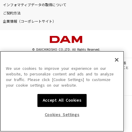
朧
インフォマティブデータの取得について
市川由紀乃
ご契約方法
企業情報（コーポレートサイト）
彗星
星街すいせい
napori
© DAIICHIKOSHO CO.,LTD. All Rights Reserved.
Vaundy
このサイトに掲載されている一切の文章・画像・写真・動画・音声等を、手段や形態
を問わず、著作権法の定める範囲を超えて無断で複製、転載、ファイル化などすること
We use cookies to improve your experience on our
Little Samba～情熱の金曜日～
を禁じます。
website, to personalize content and ads and to analyze
Hilcrhyme(ヒルクライム)
our traffic. Please click [Cookie Settings] to customize
楽曲及びコンテンツは、機種によりご利用いただけない場合があります。
your cookie settings on our website.
楽曲及びコンテンツの配信日、配信内容が変更になる場合があります。
楽曲によりMYリスト保存ができない場合があります。
もっと見る
Accept All Cookies
JASRAC許諾番号
6602250213Y31015 6602250112Y38026 6602250240Y31015
DAMの新曲・ランキングなど
6602250241Y45122
Cookies Settings
カラオケ最新情報をチェック！
NexTone許諾番号
ID000002945 ID000002947 ID000002937 ID000002938