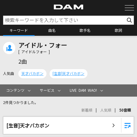
キーワード
曲名
歌手名
歌詞
アイドル・フォー
カラオケ検索
[ アイドルフォー ]
2曲
カラオケ店舗検索
人気曲
天才バカボン
[生音]天才バカボン
カラオケリクエスト
コンテンツ
サービス
LIVE DAM WAO!
2件見つかりました。
全国りれき
新着順
人気順
50音順
リアルタイムで歌われている曲の一覧
[生音]天才バカボン