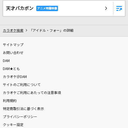
[生音]恋の予感
天才バカボン
安全地帯
夢をかなえてドラえもん
カラオケ検索
「アイドル・フォー」の詳細
mao
サイトマップ
ギブス
お問い合わせ
椎名林檎
DAM
[オリカラ]泡沫、哀のまほろば
DAM★とも
幽閉サテライト
カラオケ＠DAM
サイトのご利用について
ギラギラ
カラオケご利用にあたっての注意事項
Ado
利用規約
特定商取引法に基づく表示
Dream-self(original mix)
プライバシーポリシー
雛形あきこ
クッキー設定