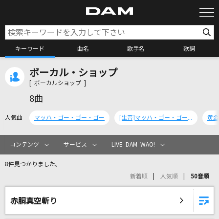
キーワード
曲名
歌手名
歌詞
ボーカル・ショップ
カラオケ検索
[ ボーカルショップ ]
8曲
カラオケ店舗検索
人気曲
マッハ・ゴー・ゴー・ゴー
[生音]マッハ・ゴー・ゴー・ゴー
黄金
カラオケリクエスト
コンテンツ
サービス
LIVE DAM WAO!
8件見つかりました。
全国りれき
新着順
人気順
50音順
リアルタイムで歌われている曲の一覧
赤胴真空斬り