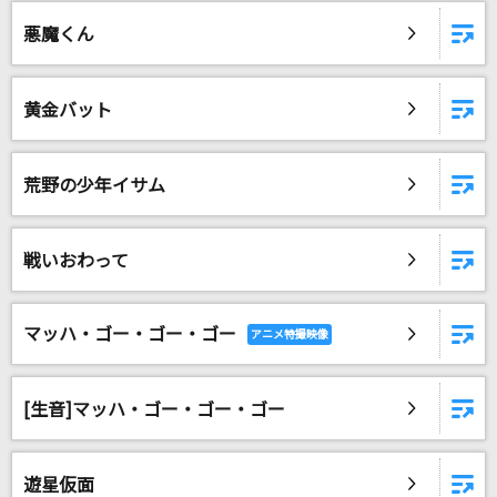
夢をあきらめないで
悪魔くん
岡村孝子
星の砂
黄金バット
3B LAB.☆S(3B LAB.☆)
TAIDADA
荒野の少年イサム
ずっと真夜中でいいのに。
満ちてゆく
戦いおわって
藤井 風
マッハ・ゴー・ゴー・ゴー
[生音]ボクノート
スキマスイッチ
[生音]マッハ・ゴー・ゴー・ゴー
排他的ファイター
≠ME
遊星仮面