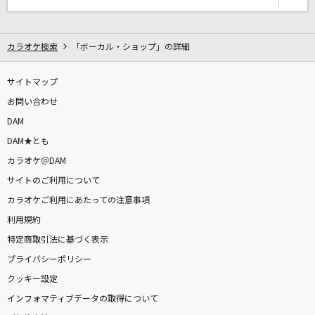
[生音]桜
コブクロ
カラオケ検索
「ボーカル・ショップ」の詳細
beautiful flower
サイトマップ
美郷あき
お問い合わせ
キセキ
DAM
GReeeeN
DAM★とも
カラオケ＠DAM
GLAMOROUS SKY
サイトのご利用について
NANA starring MIKA NAKASHIMA
カラオケご利用にあたっての注意事項
利用規約
もっと見る
特定商取引法に基づく表示
プライバシーポリシー
DAMの新曲・ランキングなど
カラオケ最新情報をチェック！
クッキー設定
インフォマティブデータの取得について