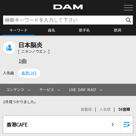
キーワード
曲名
歌手名
歌詞
日本脳炎
カラオケ検索
[ ニホンノウエン ]
1曲
カラオケ店舗検索
人気曲
香港CAFE
カラオケリクエスト
コンテンツ
サービス
LIVE DAM WAO!
1件見つかりました。
全国りれき
新着順
人気順
50音順
リアルタイムで歌われている曲の一覧
香港CAFE