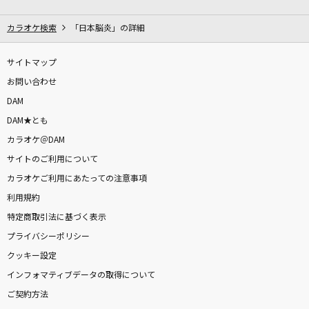
かくれんぼ
AliA
カラオケ検索
「日本脳炎」の詳細
月に吠える
サイトマップ
ヨルシカ
お問い合わせ
DAM
Romanticな夜が泣いてる
DAM★とも
北沢麻衣
カラオケ＠DAM
サイトのご利用について
[生音]悪魔の子
カラオケご利用にあたっての注意事項
ヒグチアイ
利用規約
Shape Of You [シェイプ・オブ・ユー]
特定商取引法に基づく表示
Ed Sheeran
プライバシーポリシー
クッキー設定
Love me,Love you
インフォマティブデータの取得について
Mrs. GREEN APPLE
ご契約方法