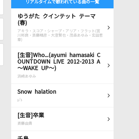
リアルタイムで歌われている曲の一覧
ゆうがた クインテット テーマ
(春)
アキラ・スコア・シャープ・アリア・フラット(宮
川彬良・斎藤晴彦・大澄賢也・茂森あゆみ・玄田哲
章)
[生音]Who...(ayumi hamasaki C
OUNTDOWN LIVE 2012-2013 A
～WAKE UP～)
浜崎あゆみ
Snow halation
μ's
[生音]卒業
斉藤由貴