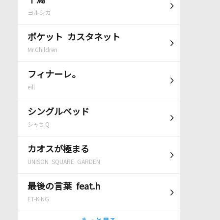
千鳥
ヨルシカ
ポケット カスタネット
Mr.Children
フィナーレ。
eill
シングルベッド
シャ乱Q
カオスが極まる
UNISON SQUARE GARDEN
最後の言葉 feat.h
ET-KING