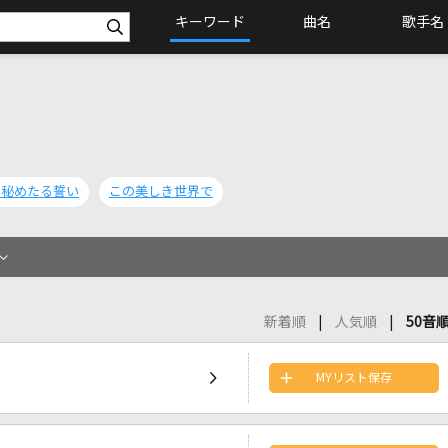
キーワード
曲名
歌手名
の秘めたる誓い
この美しき世界で
新着順
人気順
50音
MYリスト保存