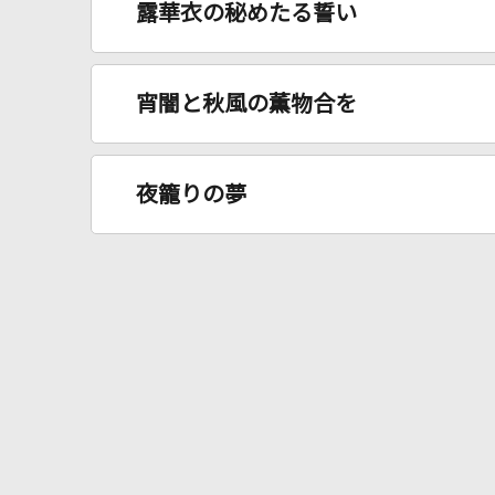
露華衣の秘めたる誓い
宵闇と秋風の薫物合を
夜籠りの夢