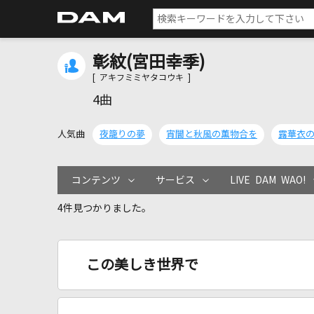
彰紋(宮田幸季)
[ アキフミミヤタコウキ ]
4曲
人気曲
夜籠りの夢
宵闇と秋風の薫物合を
露華衣
コンテンツ
サービス
LIVE DAM WAO!
4件見つかりました。
この美しき世界で