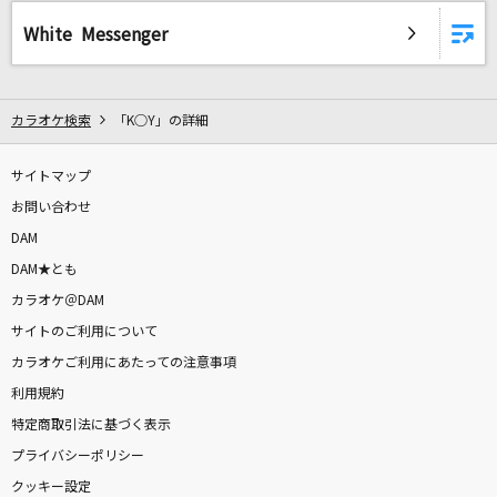
スターランド
White Messenger
みやかわくん
[生音]ボーイフレンド
カラオケ検索
「K○Y」の詳細
aiko
18～eighteen～
サイトマップ
福山雅治
お問い合わせ
DAM
冥冥
DAM★とも
Chevon
カラオケ＠DAM
サイトのご利用について
キューティーハニー(ビデオクリップバージョン)
カラオケご利用にあたっての注意事項
倖田來未
利用規約
特定商取引法に基づく表示
真夏のマリア
プライバシーポリシー
安全地帯
クッキー設定