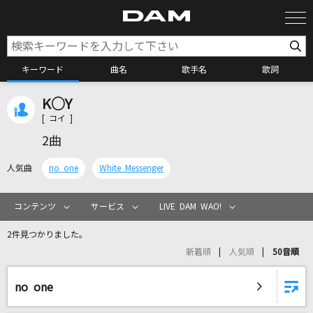
キーワード
曲名
歌手名
歌詞
K○Y
カラオケ検索
[ コイ ]
2曲
カラオケ店舗検索
人気曲
no one
White Messenger
カラオケリクエスト
コンテンツ
サービス
LIVE DAM WAO!
2件見つかりました。
全国りれき
新着順
人気順
50音順
リアルタイムで歌われている曲の一覧
no one