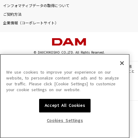
花束のかわりにメロディーを
インフォマティブデータの取得について
清水翔太
ご契約方法
企業情報（コーポレートサイト）
[生音]YAH YAH YAH
CHAGE & ASKA
怪獣
© DAIICHIKOSHO CO.,LTD. All Rights Reserved.
サカナクション
このサイトに掲載されている一切の文章・画像・写真・動画・音声等を、手段や形態
を問わず、著作権法の定める範囲を超えて無断で複製、転載、ファイル化などすること
We use cookies to improve your experience on our
Lies and Truth
を禁じます。
website, to personalize content and ads and to analyze
L'Arc-en-Ciel
our traffic. Please click [Cookie Settings] to customize
楽曲及びコンテンツは、機種によりご利用いただけない場合があります。
your cookie settings on our website.
楽曲及びコンテンツの配信日、配信内容が変更になる場合があります。
楽曲によりMYリスト保存ができない場合があります。
もっと見る
Accept All Cookies
JASRAC許諾番号
6602250213Y31015 6602250112Y38026 6602250240Y31015
DAMの新曲・ランキングなど
6602250241Y45122
カラオケ最新情報をチェック！
Cookies Settings
NexTone許諾番号
ID000002945 ID000002947 ID000002937 ID000002938