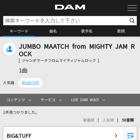
キーワード
曲名
歌手名
歌詞
JUMBO MAATCH from MIGHTY JAM R
カラオケ検索
OCK
[ ジャンボマーチフロムマイティジャムロック ]
カラオケ店舗検索
1曲
人気曲
BIG&TUFF
カラオケリクエスト
コンテンツ
サービス
LIVE DAM WAO!
全国りれき
1件見つかりました。
新着順
人気順
50音順
リアルタイムで歌われている曲の一覧
BIG&TUFF