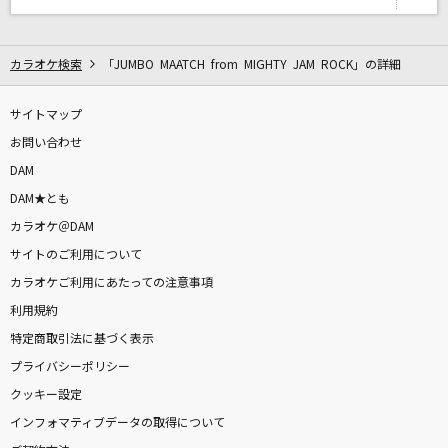
あとひとつ
FUNKY MONKEY BABYS
カラオケ検索
「JUMBO MAATCH from MIGHTY JAM ROCK」の詳細
ムーンライトステーション
SEKAI NO OWARI(世界の終わり)
サイトマップ
お問い合わせ
劇薬中毒
DAM
＝LOVE
DAM★とも
カラオケ＠DAM
Blue Velvet
サイトのご利用について
工藤静香
カラオケご利用にあたっての注意事項
[生音]五能線
利用規約
水森かおり
特定商取引法に基づく表示
プライバシーポリシー
Tell Me Why [テル・ミー・ホワイ]
クッキー設定
The Beatles
インフォマティブデータの取得について