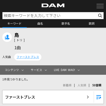
キーワード
曲名
歌手名
歌詞
鳥
カラオケ検索
[ トリ ]
1曲
カラオケ店舗検索
人気曲
ファーストブレス
カラオケリクエスト
コンテンツ
サービス
LIVE DAM WAO!
1件見つかりました。
全国りれき
新着順
人気順
50音順
リアルタイムで歌われている曲の一覧
ファーストブレス