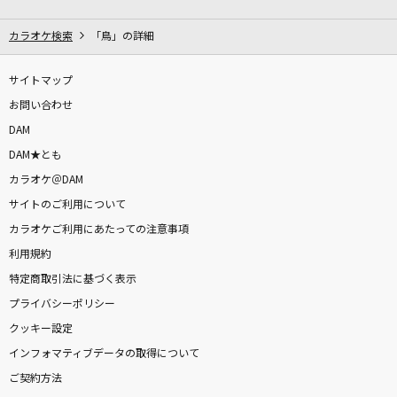
Focus
SixTONES
カラオケ検索
「鳥」の詳細
とくべチュ、して
サイトマップ
＝LOVE
お問い合わせ
DAM
LOVE PHANTOM(ビデオクリップバージョン)
DAM★とも
B'z
カラオケ＠DAM
サイトのご利用について
Everything's All Right
カラオケご利用にあたっての注意事項
倉木麻衣
利用規約
[生音]ロマンス
特定商取引法に基づく表示
岩崎宏美(益田宏美)
プライバシーポリシー
クッキー設定
[生音]朝が来る前に
インフォマティブデータの取得について
秦 基博
ご契約方法