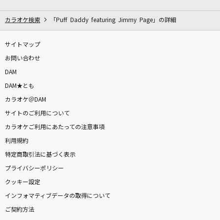
是非に及ばず
乃木坂46
カラオケ検索
「Puff Daddy featuring Jimmy Page」の詳細
夢を信じて
サイトマップ
徳永英明
お問い合わせ
DAM
STELLA MIC RELAY
DAM★とも
魂音泉
カラオケ＠DAM
サイトのご利用について
Echo
カラオケご利用にあたっての注意事項
NELKE
利用規約
幾億光年
特定商取引法に基づく表示
Omoinotake
プライバシーポリシー
クッキー設定
[生音]シルエット
インフォマティブデータの取得について
KANA-BOON
ご契約方法