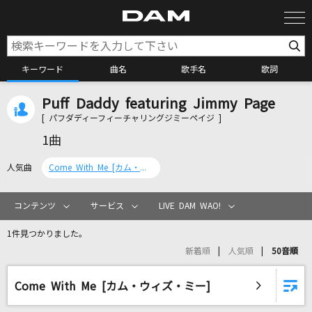
キーワード
曲名
歌手名
歌詞
Puff Daddy featuring Jimmy Page
カラオケ検索
[ パフダディーフィーチャリングジミーペイジ ]
1曲
カラオケ店舗検索
人気曲
Come With Me [カム・ウィズ・ミー]
カラオケリクエスト
コンテンツ
サービス
LIVE DAM WAO!
1件見つかりました。
全国りれき
新着順
人気順
50音順
リアルタイムで歌われている曲の一覧
Come With Me [カム・ウィズ・ミー]