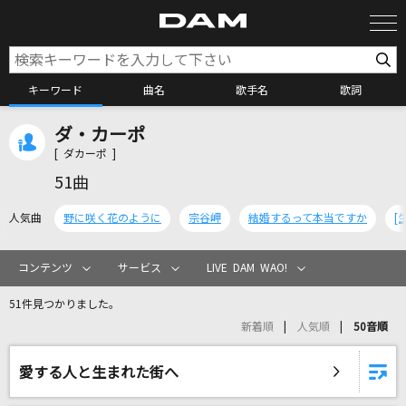
キーワード
曲名
歌手名
歌詞
ダ・カーポ
カラオケ検索
[ ダカーポ ]
51曲
カラオケ店舗検索
人気曲
野に咲く花のように
宗谷岬
結婚するって本当ですか
カラオケリクエスト
コンテンツ
サービス
LIVE DAM WAO!
51件見つかりました。
全国りれき
新着順
人気順
50音順
リアルタイムで歌われている曲の一覧
愛する人と生まれた街へ