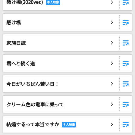
懸け橋(2020ver.)
恋
back number
懸け橋
アサガオの散る頃に
ツユ
家族日誌
天国
Mrs. GREEN APPLE
君へと続く道
青い春と西の空
結束バンド
今日がいちばん若い日！
もっと見る
クリーム色の電車に乗って
DAMの新曲・ランキングなど
カラオケ最新情報をチェック！
結婚するって本当ですか