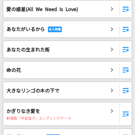
熱異常
愛の惑星(All We Need Is Love)
いよわ feat.足立レイ
え?あぁ、そう。
あなたがいるから
蝶々P feat.初音ミク
[生音]君の知らない物語
あなたの生まれた街
supercell
命の花
Again
Mr.Children
大きなリンゴの木の下で
Believe
玉置成実
かぎりなき愛を
キセキ
劇場版「宇宙皇子」エンディングテーマ
GReeeeN