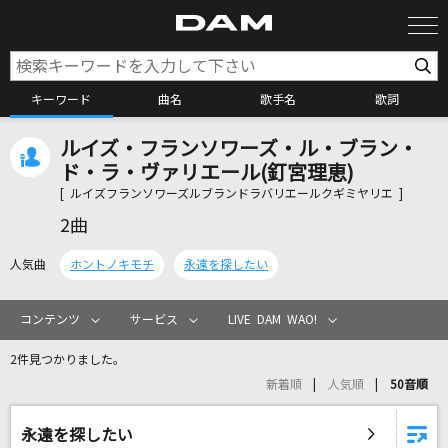
キーワード
曲名
歌手名
歌詞
ルイズ・フランソワーズ・ル・ブラン・
カラオケ検索
ド・ラ・ヴァリエール(釘宮理恵)
[ ルイズフランソワーズルブランドラバリエールクギミヤリエ ]
カラオケ店舗検索
2曲
人気曲
ホントノキモチ
永遠を探したい
カラオケリクエスト
コンテンツ
サービス
LIVE DAM WAO!
全国りれき
2件見つかりました。
新着順
人気順
50音順
リアルタイムで歌われている曲の一覧
永遠を探したい