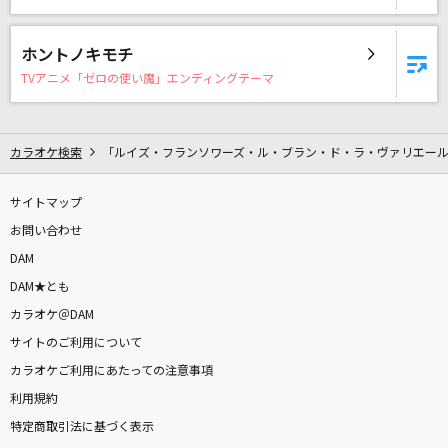
HOWEVER
GLAY
ホントノキモチ
TVアニメ「ゼロの使い魔」エンディングテーマ
残機
ずっと真夜中でいいのに。
カラオケ検索
「ルイズ・フランソワーズ・ル・ブラン・ド・ラ・ヴァリエール
だから僕は音楽を辞めた
ヨルシカ
サイトマップ
お問い合わせ
[生音]KissHug
DAM
aiko
DAM★とも
ライラック
カラオケ＠DAM
Mrs. GREEN APPLE
サイトのご利用について
カラオケご利用にあたっての注意事項
キミは都市伝説
利用規約
BUDDiiS
特定商取引法に基づく表示