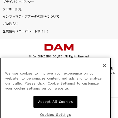
プライバシーポリシー
瞳をとじて
クッキー設定
平井堅
インフォマティブデータの取得について
[生音]fish
ご契約方法
back number
企業情報（コーポレートサイト）
Lemon
米津玄師
© DAIICHIKOSHO CO.,LTD. All Rights Reserved.
[生音]courage
このサイトに掲載されている一切の文章・画像・写真・動画・音声等を、手段や形態
戸松遥
を問わず、著作権法の定める範囲を超えて無断で複製、転載、ファイル化などすること
We use cookies to improve your experience on our
を禁じます。
website, to personalize content and ads and to analyze
もっと見る
our traffic. Please click [Cookie Settings] to customize
楽曲及びコンテンツは、機種によりご利用いただけない場合があります。
your cookie settings on our website.
楽曲及びコンテンツの配信日、配信内容が変更になる場合があります。
楽曲によりMYリスト保存ができない場合があります。
DAMの新曲・ランキングなど
Accept All Cookies
JASRAC許諾番号
カラオケ最新情報をチェック！
6602250213Y31015 6602250112Y38026 6602250240Y31015
6602250241Y45122
Cookies Settings