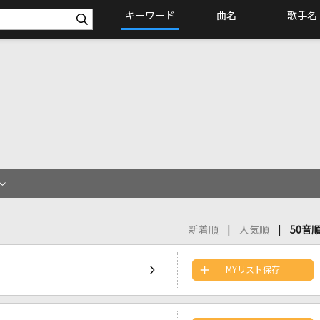
キーワード
曲名
歌手名
新着順
人気順
50音
MYリスト保存