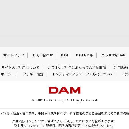
サイトマップ
お問い合わせ
DAM
DAM★とも
カラオケ＠DAM
サイトのご利用について
カラオケご利用にあたっての注意事項
利用規約
ーポリシー
クッキー設定
インフォマティブデータの取得について
ご契
© DAIICHIKOSHO CO.,LTD. All Rights Reserved.
・写真・動画・音声等を、手段や形態を問わず、著作権法の定める範囲を超えて無断で複
楽曲及びコンテンツは、機種によりご利用いただけない場合があります。
楽曲及びコンテンツの配信日、配信内容が変更になる場合があります。