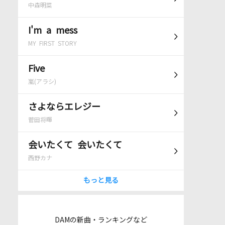
中森明菜
I'm a mess
MY FIRST STORY
Five
嵐(アラシ)
さよならエレジー
菅田将暉
会いたくて 会いたくて
西野カナ
もっと見る
DAMの新曲・ランキングなど