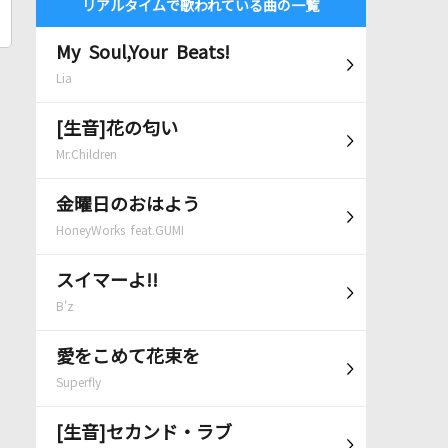
リアルタイムで歌われている曲の一覧
My Soul,Your Beats!
Lia
[生音]花の匂い
Mr.Children
金曜日のおはよう
HoneyWorks feat.GUMI
スイマーよ!!
B'z
愛をこめて花束を
Superfly
[生音]セカンド・ラブ