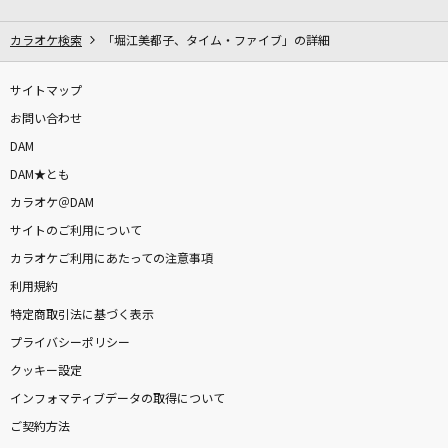
One Step
PEARL
カラオケ検索
「堀江美都子、タイム・ファイブ」の詳細
[良音]全力少年
サイトマップ
スキマスイッチ
お問い合わせ
DAM
[生音]Last Christmas [ラスト・クリスマス(ビ
DAM★とも
デオクリップバージョン)]
カラオケ＠DAM
Wham!
サイトのご利用について
[生音]サクラ咲ケ
カラオケご利用にあたっての注意事項
嵐(アラシ)
利用規約
特定商取引法に基づく表示
ギラギラ
プライバシーポリシー
Ado
クッキー設定
インフォマティブデータの取得について
ideal white
ご契約方法
綾野ましろ