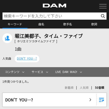
キーワード
曲名
歌手名
歌詞
堀江美都子、タイム・ファイブ
カラオケ検索
[ ホリエミツコタイムファイブ ]
1曲
カラオケ店舗検索
人気曲
DON'T YOU…?
カラオケリクエスト
コンテンツ
サービス
LIVE DAM WAO!
1件見つかりました。
全国りれき
新着順
人気順
50音順
リアルタイムで歌われている曲の一覧
DON'T YOU…?