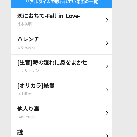
リアルタイムで歌われている曲の一覧
恋におちて-Fall in Love-
徳永英明
ハレンチ
ちゃんみな
[生音]時の流れに身をまかせ
テレサ・テン
[オリカラ]最愛
福山雅治
他人り事
Tani Yuuki
謎