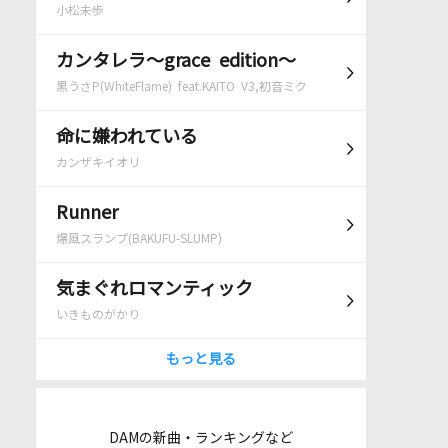
小松未歩
カンタレラ～grace edition～
黒うさP(WhiteFlame) feat.KAITO V3,初音ミク
命に嫌われている
カンザキイオリ
Runner
爆風スランプ(BAKUFU-SLUMP)
気まぐれロマンティック
いきものがかり
もっと見る
DAMの新曲・ランキングなど