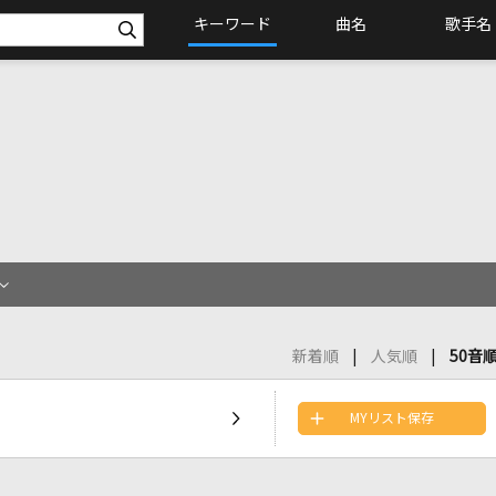
キーワード
曲名
歌手名
新着順
人気順
50音
MYリスト保存