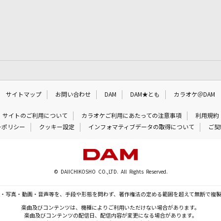
サイトマップ
お問い合わせ
DAM
DAM★とも
カラオケ＠DAM
サイトのご利用について
カラオケご利用にあたっての注意事項
利用規約
ーポリシー
クッキー設定
インフォマティブデータの取得について
ご契
© DAIICHIKOSHO CO.,LTD. All Rights Reserved.
・写真・動画・音声等を、手段や形態を問わず、著作権法の定める範囲を超えて無断で複
楽曲及びコンテンツは、機種によりご利用いただけない場合があります。
楽曲及びコンテンツの配信日、配信内容が変更になる場合があります。