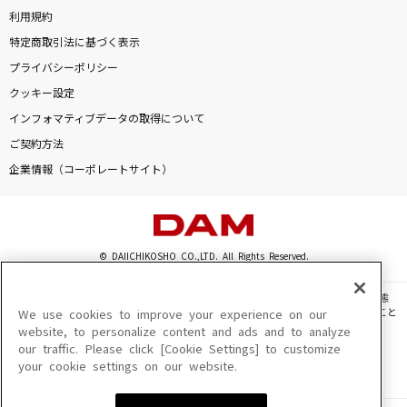
真夏の雨
利用規約
レベッカ
特定商取引法に基づく表示
プライバシーポリシー
心よ原始に戻れ～2012Version～
クッキー設定
宮村優子
インフォマティブデータの取得について
ご契約方法
弱虫モンブラン
企業情報（コーポレートサイト）
DECO*27
風が吹いている
いきものがかり
© DAIICHIKOSHO CO.,LTD. All Rights Reserved.
もっと見る
このサイトに掲載されている一切の文章・画像・写真・動画・音声等を、手段や形態
を問わず、著作権法の定める範囲を超えて無断で複製、転載、ファイル化などすること
We use cookies to improve your experience on our
を禁じます。
website, to personalize content and ads and to analyze
DAMの新曲・ランキングなど
our traffic. Please click [Cookie Settings] to customize
楽曲及びコンテンツは、機種によりご利用いただけない場合があります。
カラオケ最新情報をチェック！
your cookie settings on our website.
楽曲及びコンテンツの配信日、配信内容が変更になる場合があります。
楽曲によりMYリスト保存ができない場合があります。