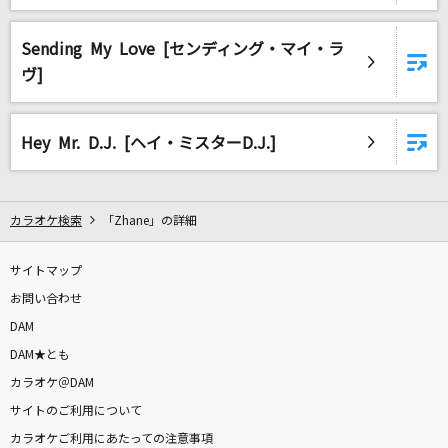
Nameless Story
寺島拓篤
Sending My Love [センディング・マイ・ラ
ヴ]
コロンブス
Mrs. GREEN APPLE
Hey Mr. D.J. [ヘイ・ミスターD.J.]
ダーリン
Mrs. GREEN APPLE
カラオケ検索
「Zhane」の詳細
LOVE PHANTOM(ビデオクリップバージョン)
B'z
サイトマップ
お問い合わせ
Ask Me Why [アスク・ミー・ホワイ]
DAM
The Beatles
DAM★とも
カラオケ＠DAM
LOSER
サイトのご利用について
米津玄師
カラオケご利用にあたっての注意事項