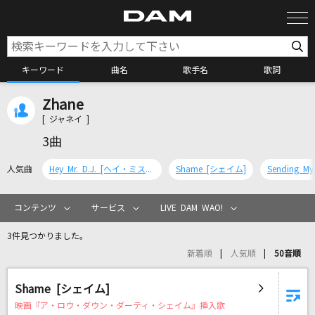
キーワード
曲名
歌手名
歌詞
Zhane
カラオケ検索
[ ジャネイ ]
3曲
カラオケ店舗検索
人気曲
Hey Mr. D.J. [ヘイ・ミスターD.J.]
Shame [シェイム]
カラオケリクエスト
コンテンツ
サービス
LIVE DAM WAO!
3件見つかりました。
全国りれき
新着順
人気順
50音順
リアルタイムで歌われている曲の一覧
Shame [シェイム]
映画『ア・ロウ・ダウン・ダーティ・シェイム』挿入歌