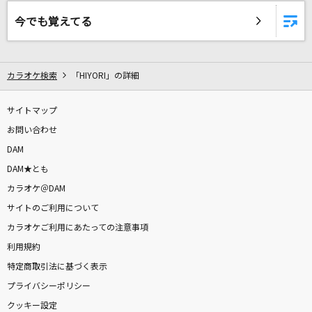
[生音]幸せ
今でも覚えてる
back number
Flower Cloud
カラオケ検索
「HIYORI」の詳細
SixTONES
I LOVE YOU
サイトマップ
クリス・ハート
お問い合わせ
DAM
らしさ
DAM★とも
SUPER BEAVER
カラオケ＠DAM
サイトのご利用について
なんでもないよ、
カラオケご利用にあたっての注意事項
マカロニえんぴつ
利用規約
特定商取引法に基づく表示
[生音]サイレント・イヴ
プライバシーポリシー
辛島美登里
クッキー設定