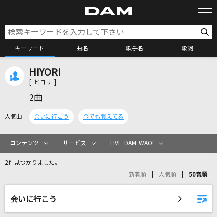
キーワード
曲名
歌手名
歌詞
HIYORI
カラオケ検索
[ ヒヨリ ]
2曲
カラオケ店舗検索
人気曲
会いに行こう
今でも覚えてる
カラオケリクエスト
コンテンツ
サービス
LIVE DAM WAO!
2件見つかりました。
全国りれき
新着順
人気順
50音順
リアルタイムで歌われている曲の一覧
会いに行こう