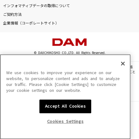
ダンデライオン
インフォマティブデータの取得について
Da-iCE
ご契約方法
企業情報（コーポレートサイト）
[生音]さよならエレジー
菅田将暉
It's gonna rain!
© DAIICHIKOSHO CO.,LTD. All Rights Reserved.
BONNIE PINK
このサイトに掲載されている一切の文章・画像・写真・動画・音声等を、手段や形態
を問わず、著作権法の定める範囲を超えて無断で複製、転載、ファイル化などすること
We use cookies to improve your experience on our
燃えてヒーロー
を禁じます。
website, to personalize content and ads and to analyze
沖田浩之・小粥よう子
our traffic. Please click [Cookie Settings] to customize
楽曲及びコンテンツは、機種によりご利用いただけない場合があります。
your cookie settings on our website.
楽曲及びコンテンツの配信日、配信内容が変更になる場合があります。
楽曲によりMYリスト保存ができない場合があります。
もっと見る
Accept All Cookies
JASRAC許諾番号
6602250213Y31015 6602250112Y38026 6602250240Y31015
DAMの新曲・ランキングなど
6602250241Y45122
カラオケ最新情報をチェック！
Cookies Settings
NexTone許諾番号
ID000002945 ID000002947 ID000002937 ID000002938