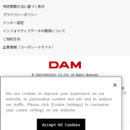
片っぽ
特定商取引法に基づく表示
eill
プライバシーポリシー
クッキー設定
さらば碧き面影
インフォマティブデータの取得について
ロードオブメジャー
ご契約方法
企業情報（コーポレートサイト）
[生音]Mela!
緑黄色社会
青と夏
© DAIICHIKOSHO CO.,LTD. All Rights Reserved.
Mrs. GREEN APPLE
このサイトに掲載されている一切の文章・画像・写真・動画・音声等を、手段や形態
もっと見る
を問わず、著作権法の定める範囲を超えて無断で複製、転載、ファイル化などすること
We use cookies to improve your experience on our
を禁じます。
website, to personalize content and ads and to analyze
our traffic. Please click [Cookie Settings] to customize
楽曲及びコンテンツは、機種によりご利用いただけない場合があります。
DAMの新曲・ランキングなど
your cookie settings on our website.
楽曲及びコンテンツの配信日、配信内容が変更になる場合があります。
カラオケ最新情報をチェック！
楽曲によりMYリスト保存ができない場合があります。
Accept All Cookies
JASRAC許諾番号
6602250213Y31015 6602250112Y38026 6602250240Y31015