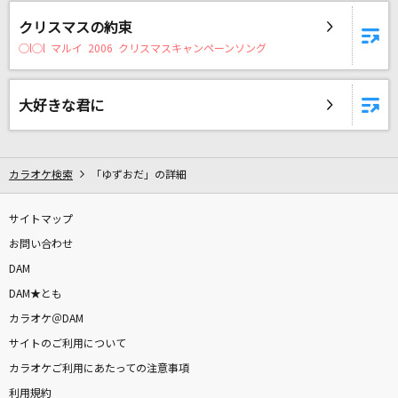
[生音]インフェルノ
クリスマスの約束
Mrs. GREEN APPLE
○l○l マルイ 2006 クリスマスキャンペーンソング
夜鷹
米津玄師
大好きな君に
1991(ビデオクリップバージョン)
米津玄師
カラオケ検索
「ゆずおだ」の詳細
ヤングアダルト
サイトマップ
マカロニえんぴつ
お問い合わせ
DAM
Break The System
DAM★とも
上原歩夢(大西亜玖璃)
カラオケ＠DAM
[生音]秘密のキス
サイトのご利用について
back number
カラオケご利用にあたっての注意事項
利用規約