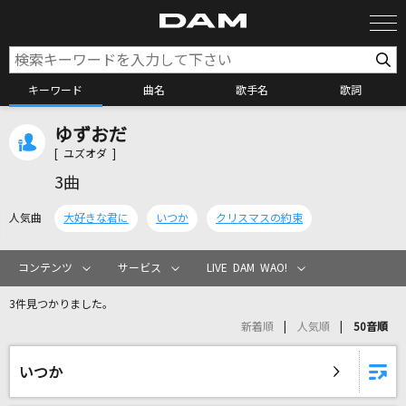
キーワード
曲名
歌手名
歌詞
ゆずおだ
カラオケ検索
[ ユズオダ ]
3曲
カラオケ店舗検索
人気曲
大好きな君に
いつか
クリスマスの約束
カラオケリクエスト
コンテンツ
サービス
LIVE DAM WAO!
3件見つかりました。
全国りれき
新着順
人気順
50音順
リアルタイムで歌われている曲の一覧
いつか