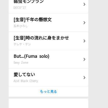
弱虫モンブラン
DECO*27
[生音]千年の懸想文
五木ひろし
[生音]時の流れに身をまかせ
テレサ・テン
But...(Fuma solo)
Sexy Zone
愛してない
Acid Black Cherry
もっと見る