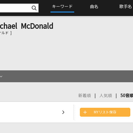
キーワード
曲名
歌手名
ichael McDonald
ルド ]
新着順
人気順
50音
MYリスト保存