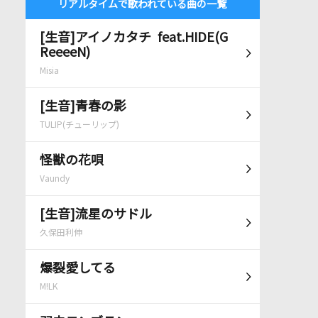
リアルタイムで歌われている曲の一覧
[生音]アイノカタチ feat.HIDE(G
ReeeeN)
Misia
[生音]青春の影
TULIP(チューリップ)
怪獣の花唄
Vaundy
[生音]流星のサドル
久保田利伸
爆裂愛してる
M!LK