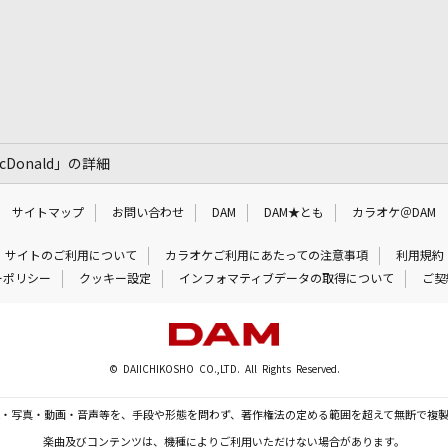
l McDonald」の詳細
サイトマップ
お問い合わせ
DAM
DAM★とも
カラオケ＠DAM
サイトのご利用について
カラオケご利用にあたっての注意事項
利用規約
ーポリシー
クッキー設定
インフォマティブデータの取得について
ご契
© DAIICHIKOSHO CO.,LTD. All Rights Reserved.
・写真・動画・音声等を、手段や形態を問わず、著作権法の定める範囲を超えて無断で複
楽曲及びコンテンツは、機種によりご利用いただけない場合があります。