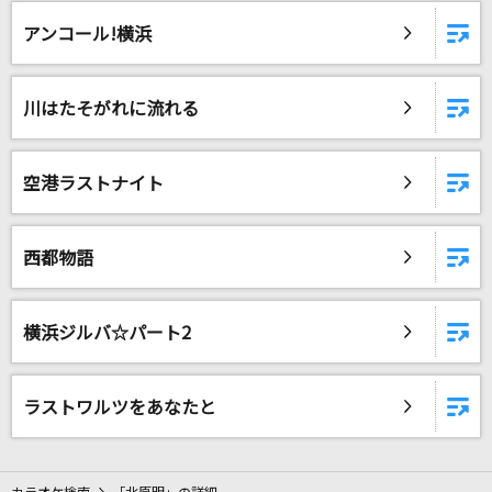
[生音]#情とは
アンコール!横浜
This is LAST
わたがし
川はたそがれに流れる
back number
Ginger
空港ラストナイト
TOMOO
ベノム
西都物語
かいりきベア
横浜ジルバ☆パート2
おねがいダーリン
松下
ラストワルツをあなたと
ウエディング
音田雅則