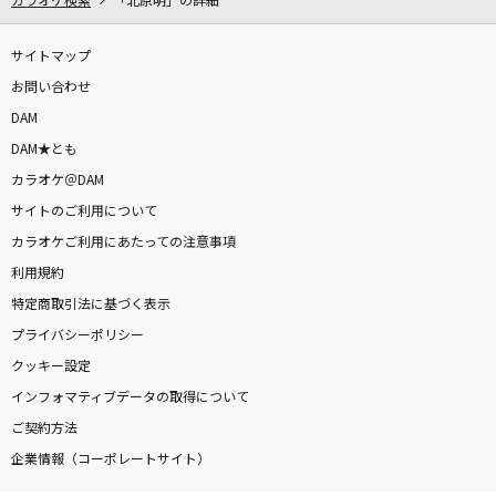
カラオケ検索
「北原明」の詳細
Climax Jump
AAA DEN-O form
サイトマップ
お問い合わせ
鱗(うろこ)
DAM
秦 基博
DAM★とも
カラオケ＠DAM
[生音]NEVER GONNA GIVE YOU UP
サイトのご利用について
倉木麻衣
カラオケご利用にあたっての注意事項
Snooze
利用規約
SixTONES
特定商取引法に基づく表示
プライバシーポリシー
もっと見る
クッキー設定
インフォマティブデータの取得について
DAMの新曲・ランキングなど
ご契約方法
カラオケ最新情報をチェック！
企業情報（コーポレートサイト）