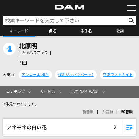
キーワード
曲名
歌手名
歌詞
北原明
カラオケ検索
[ キタハラアキラ ]
7曲
カラオケ店舗検索
人気曲
アンコール!横浜
横浜ジルバ☆パート2
空港ラストナイト
カラオケリクエスト
コンテンツ
サービス
LIVE DAM WAO!
7件見つかりました。
全国りれき
新着順
人気順
50音順
リアルタイムで歌われている曲の一覧
アネモネの白い花