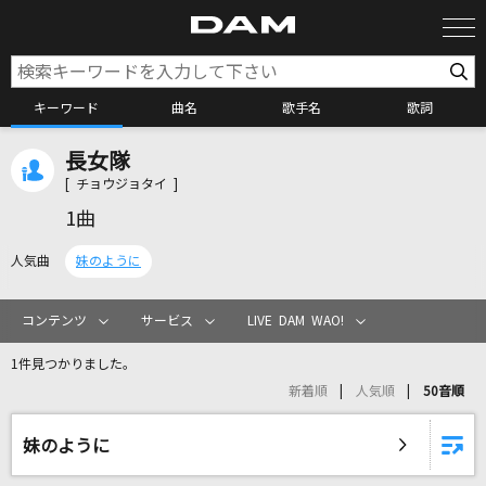
キーワード
曲名
歌手名
歌詞
長女隊
カラオケ検索
[ チョウジョタイ ]
1曲
カラオケ店舗検索
人気曲
妹のように
カラオケリクエスト
コンテンツ
サービス
LIVE DAM WAO!
1件見つかりました。
全国りれき
新着順
人気順
50音順
リアルタイムで歌われている曲の一覧
妹のように