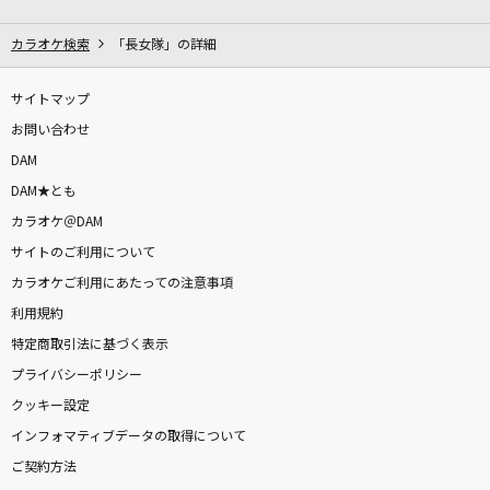
エイリアンエイリアン
ナユタン星人
カラオケ検索
「長女隊」の詳細
[生音]横須賀ストーリー
サイトマップ
山口百恵
お問い合わせ
DAM
[生音]夢花火
DAM★とも
Novelbright
カラオケ＠DAM
サイトのご利用について
えみりんのテーマ
カラオケご利用にあたっての注意事項
白石みのる(白石稔)
利用規約
群青逃避行
特定商取引法に基づく表示
おいしくるメロンパン
プライバシーポリシー
クッキー設定
アロハ・エ・コモ・マイ～リロ アンド スティッ
インフォマティブデータの取得について
チ ザ・シリーズ
ご契約方法
DISNEY