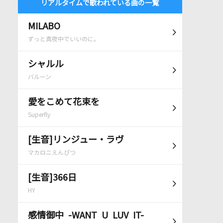
リアルタイムで歌われている曲の一覧
MILABO
ずっと真夜中でいいのに。
シャルル
バルーン
愛をこめて花束を
Superfly
[生音]リンジュー・ラヴ
マカロニえんぴつ
[生音]366日
HY
感情御中 -WANT U LUV IT-