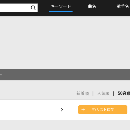
キーワード
曲名
歌手名
新着順
人気順
50音
MYリスト保存