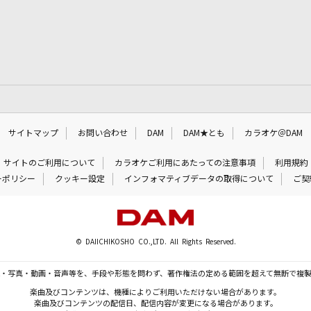
サイトマップ
お問い合わせ
DAM
DAM★とも
カラオケ＠DAM
サイトのご利用について
カラオケご利用にあたっての注意事項
利用規約
ーポリシー
クッキー設定
インフォマティブデータの取得について
ご契
© DAIICHIKOSHO CO.,LTD. All Rights Reserved.
・写真・動画・音声等を、手段や形態を問わず、著作権法の定める範囲を超えて無断で複
楽曲及びコンテンツは、機種によりご利用いただけない場合があります。
楽曲及びコンテンツの配信日、配信内容が変更になる場合があります。