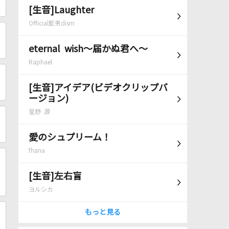
[生音]Laughter
Official髭男dism
eternal wish～届かぬ君へ～
Raphael
[生音]アイデア(ビデオクリップバ
ージョン)
星野 源
愛のシュプリーム！
fhana
[生音]左右盲
ヨルシカ
もっと見る