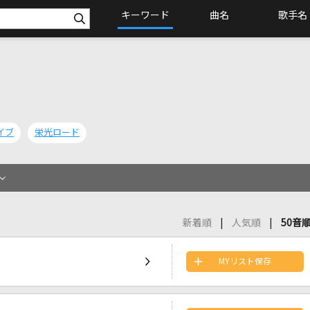
キーワード
曲名
歌手名
イブ
栄光ロード
新着順
人気順
50音
MYリスト保存