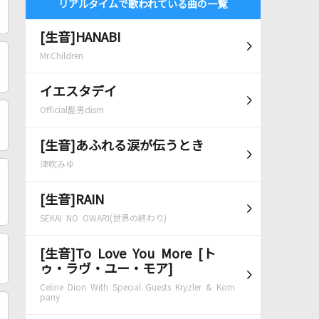
リアルタイムで歌われている曲の一覧
[生音]HANABI
Mr.Children
イエスタデイ
Official髭男dism
[生音]あふれる涙が伝うとき
津吹みゆ
[生音]RAIN
SEKAI NO OWARI(世界の終わり)
[生音]To Love You More [ト
ゥ・ラヴ・ユー・モア]
Celine Dion With Special Guests Kryzler & Kom
pany