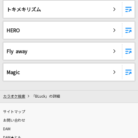
BEYOND THE TIME
トキメキリズム
TM NETWORK(TMN)
時を刻む唄
HERO
Lia
innocent arrogance
Fly away
BiSH
Eightopop!!!!!!!
Magic
SUPER EIGHT
眠れぬ夜
カラオケ検索
「BLuck」の詳細
オフコース
サイトマップ
Pangarap Ko Ang Ibigin Ka [パンガラップ コ
お問い合わせ
アン イビギン カ]
DAM
Regine Velasquez [レジン ヴェラスケス]
DAM★とも