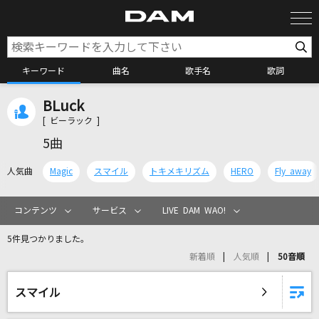
キーワード
曲名
歌手名
歌詞
BLuck
カラオケ検索
[ ビーラック ]
5曲
カラオケ店舗検索
人気曲
Magic
スマイル
トキメキリズム
HERO
Fly away
カラオケリクエスト
コンテンツ
サービス
LIVE DAM WAO!
5件見つかりました。
全国りれき
新着順
人気順
50音順
リアルタイムで歌われている曲の一覧
スマイル