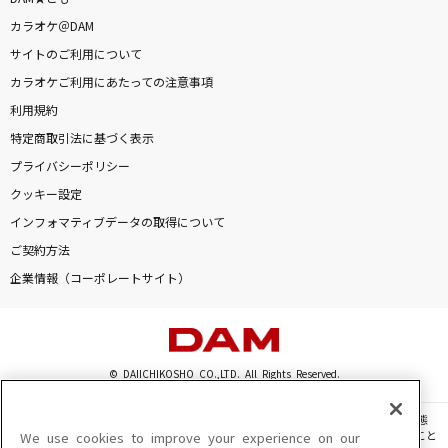
カラオケ＠DAM
ちぎり酒
サイトのご利用について
土子勝也
カラオケご利用にあたっての注意事項
シン・一曲目
利用規約
特定商取引法に基づく表示
ゴールデンボンバー
プライバシーポリシー
[生音]背中越しのチャンス
クッキー設定
亀と山P
インフォマティブデータの取得について
ご契約方法
I LOVE YOU
企業情報（コーポレートサイト）
クリス・ハート
もっと見る
© DAIICHIKOSHO CO.,LTD. All Rights Reserved.
DAMの新曲・ランキングなど
カラオケ最新情報をチェック！
このサイトに掲載されている一切の文章・画像・写真・動画・音声等を、手段や形態
を問わず、著作権法の定める範囲を超えて無断で複製、転載、ファイル化などすること
We use cookies to improve your experience on our