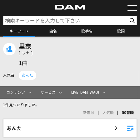
キーワード
曲名
歌手名
歌詞
里奈
カラオケ検索
[ リナ ]
1曲
カラオケ店舗検索
人気曲
あんた
カラオケリクエスト
コンテンツ
サービス
LIVE DAM WAO!
1件見つかりました。
全国りれき
新着順
人気順
50音順
リアルタイムで歌われている曲の一覧
あんた