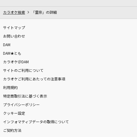
踊ろうぜ
ヨルシカ
カラオケ検索
「里奈」の詳細
ブリキノダンス
サイトマップ
日向電工
お問い合わせ
DAM
甲子園
DAM★とも
福山雅治
カラオケ＠DAM
サイトのご利用について
残響散歌
カラオケご利用にあたっての注意事項
Aimer(エメ)
利用規約
[生音]YAH YAH YAH
特定商取引法に基づく表示
CHAGE & ASKA
プライバシーポリシー
クッキー設定
一旦ステイ TONIGHT
インフォマティブデータの取得について
不破湊
ご契約方法