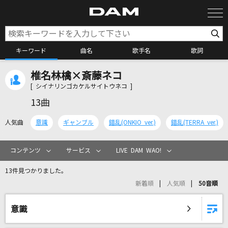
キーワード
曲名
歌手名
歌詞
椎名林檎×斎藤ネコ
カラオケ検索
[ シイナリンゴカケルサイトウネコ ]
13曲
カラオケ店舗検索
人気曲
意識
ギャンブル
錯乱(ONKIO ver.)
錯乱(TERRA ver.)
カラオケリクエスト
コンテンツ
サービス
LIVE DAM WAO!
13件見つかりました。
全国りれき
新着順
人気順
50音順
リアルタイムで歌われている曲の一覧
意識