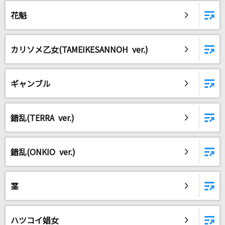
だからとて
花魁
＝LOVE
よあけのうた
カリソメ乙女(TAMEIKESANNOH ver.)
jo0ji
Sheサイド ストーリー
ギャンブル
RAG FAIR
[生音]U&I
錯乱(TERRA ver.)
放課後ティータイム
錯乱(ONKIO ver.)
[生音]366日
HY
茎
黒毛和牛上塩タン焼680円
大塚 愛
ハツコイ娼女