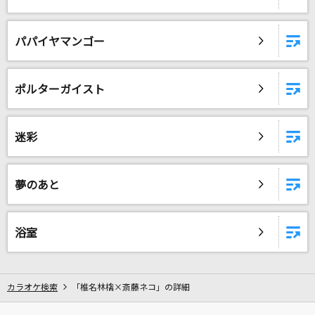
感電(ビデオクリップバージョン)
米津玄師
パパイヤマンゴー
シルエット
KANA-BOON
ポルターガイスト
[生音]女だから
迷彩
Laughing Hick
エメラルドライン
夢のあと
幸村精市
もっと見る
浴室
DAMの新曲・ランキングなど
カラオケ最新情報をチェック！
カラオケ検索
「椎名林檎×斎藤ネコ」の詳細