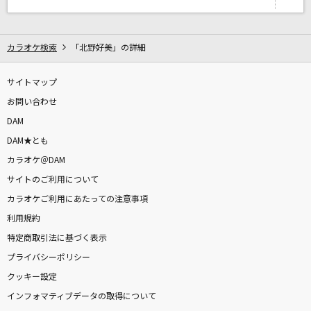
Love me,Love you
Mrs. GREEN APPLE
カラオケ検索
「北野好美」の詳細
かわいいさがしてくれますか？
CUTIE STREET
サイトマップ
お問い合わせ
好きすぎて滅！
DAM
M!LK
DAM★とも
カラオケ＠DAM
[生音]LOVE～since 1999～
サイトのご利用について
浜崎あゆみ&つんく
カラオケご利用にあたっての注意事項
もっと見る
利用規約
特定商取引法に基づく表示
プライバシーポリシー
DAMの新曲・ランキングなど
カラオケ最新情報をチェック！
クッキー設定
インフォマティブデータの取得について