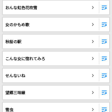
虹を待つ人
おんな虹色花吹雪
BUMP OF CHICKEN
あの世行きのバスに乗ってさらば。
女のかもめ歌
ツユ
星間飛行
秋桜の駅
ランカ・リー=中島愛
サリシノハラ
こんな女に惚れてみろ
ミキト(みきとP) feat.初音ミク
せんないね
[生音]春夏秋冬～RISING TOUR 2012 ver.～
Hilcrhyme(ヒルクライム)
望郷三味線
[生音]ray
BUMP OF CHICKEN
雪虫