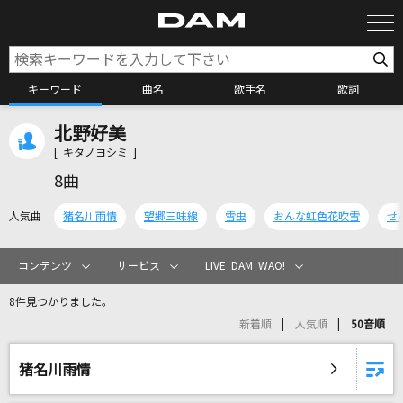
キーワード
曲名
歌手名
歌詞
北野好美
カラオケ検索
[ キタノヨシミ ]
8曲
カラオケ店舗検索
人気曲
猪名川雨情
望郷三味線
雪虫
おんな虹色花吹雪
せ
カラオケリクエスト
コンテンツ
サービス
LIVE DAM WAO!
8件見つかりました。
全国りれき
新着順
人気順
50音順
リアルタイムで歌われている曲の一覧
猪名川雨情