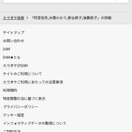
ロングヘアー
NARI
カラオケ検索
「阿澄佳奈,水橋かおり,新谷良子,後藤邑子」の詳細
いつか何もない世界で
マカロニえんぴつ
サイトマップ
お問い合わせ
[生音]マリーゴールド
DAM
あいみょん
DAM★とも
カラオケ＠DAM
lulu.
サイトのご利用について
Mrs. GREEN APPLE
カラオケご利用にあたっての注意事項
利用規約
[生音]紫苑
特定商取引法に基づく表示
Saucy Dog
プライバシーポリシー
I believe what you said
クッキー設定
亜咲花
インフォマティブデータの取得について
ご契約方法