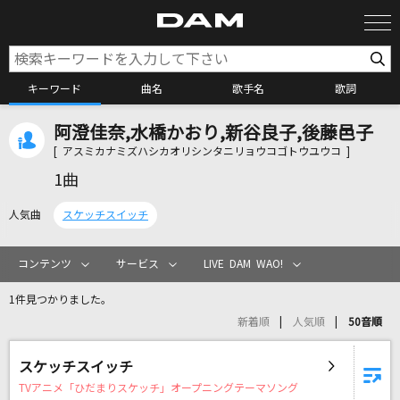
キーワード
曲名
歌手名
歌詞
阿澄佳奈,水橋かおり,新谷良子,後藤邑子
カラオケ検索
[ アスミカナミズハシカオリシンタニリョウコゴトウユウコ ]
1曲
カラオケ店舗検索
人気曲
スケッチスイッチ
カラオケリクエスト
コンテンツ
サービス
LIVE DAM WAO!
1件見つかりました。
全国りれき
新着順
人気順
50音順
リアルタイムで歌われている曲の一覧
スケッチスイッチ
TVアニメ「ひだまりスケッチ」オープニングテーマソング