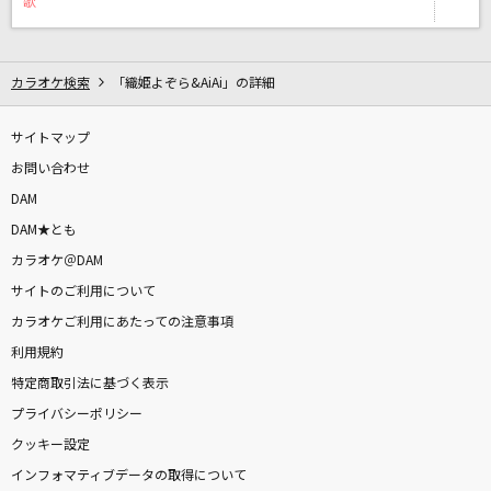
歌
望郷夜風
杜このみ
カラオケ検索
「織姫よぞら&AiAi」の詳細
瞳をとじて
平井堅
サイトマップ
お問い合わせ
[生音]マリーゴールド
DAM
あいみょん
DAM★とも
JANE DOE(ビデオクリップバージョン)
カラオケ＠DAM
米津玄師, 宇多田ヒカル
サイトのご利用について
カラオケご利用にあたっての注意事項
恋一夜
利用規約
Acid Black Cherry
特定商取引法に基づく表示
プライバシーポリシー
[生音]桜
クッキー設定
河口恭吾(Kyogo Kawaguchi)
インフォマティブデータの取得について