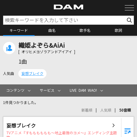
キーワード
曲名
歌手名
歌詞
織姫よぞら&AiAi
カラオケ検索
[ オリヒメヨゾラアンドアイアイ ]
1曲
カラオケ店舗検索
人気曲
妄想ブレイク
カラオケリクエスト
コンテンツ
サービス
LIVE DAM WAO!
1件見つかりました。
全国りれき
新着順
人気順
50音順
リアルタイムで歌われている曲の一覧
妄想ブレイク
TVアニメ『すもももももも～地上最強のヨメ～』エンディング主題