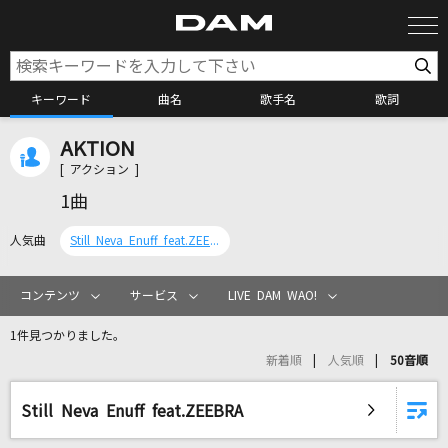
キーワード
曲名
歌手名
歌詞
AKTION
カラオケ検索
[ アクション ]
1曲
カラオケ店舗検索
人気曲
Still Neva Enuff feat.ZEEBRA
カラオケリクエスト
コンテンツ
サービス
LIVE DAM WAO!
1件見つかりました。
全国りれき
新着順
人気順
50音順
リアルタイムで歌われている曲の一覧
Still Neva Enuff feat.ZEEBRA