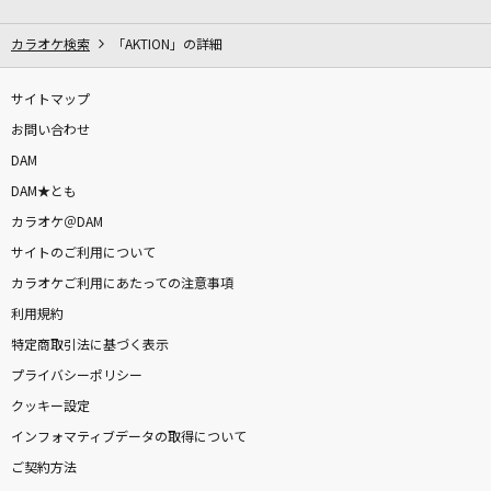
[生音]To Love You More [トゥ・ラヴ・ユー・
モア]
カラオケ検索
「AKTION」の詳細
Celine Dion With Special Guests Kryzler & Kompany
サイトマップ
CITRUS
お問い合わせ
Da-iCE
DAM
DAM★とも
[生音]サウダージ
カラオケ＠DAM
ポルノグラフィティ
サイトのご利用について
BLUE
カラオケご利用にあたっての注意事項
BIGBANG
利用規約
特定商取引法に基づく表示
Lemon
プライバシーポリシー
米津玄師
クッキー設定
インフォマティブデータの取得について
[生音]ラストダンス
ご契約方法
Eve