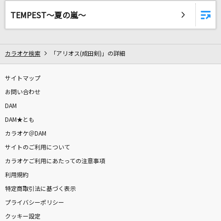
inside you
TEMPEST～夏の嵐～
milet
会いたくて 会いたくて
カラオケ検索
「アリオス(成田剣)」の詳細
西野カナ
ぎゅっと
サイトマップ
Sexy Zone
お問い合わせ
DAM
My Boo
DAM★とも
清水翔太
カラオケ＠DAM
サイトのご利用について
GIRI GIRI -アニメ映像 ver.-
カラオケご利用にあたっての注意事項
鈴木雅之 feat. すぅ
利用規約
特定商取引法に基づく表示
紅蓮華
プライバシーポリシー
LiSA
クッキー設定