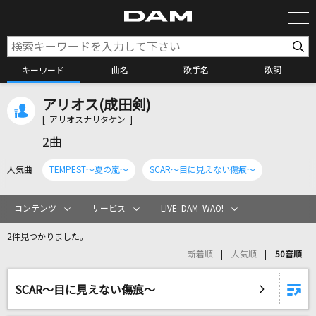
キーワード
曲名
歌手名
歌詞
アリオス(成田剣)
カラオケ検索
[ アリオスナリタケン ]
2曲
カラオケ店舗検索
人気曲
TEMPEST～夏の嵐～
SCAR～目に見えない傷痕～
カラオケリクエスト
コンテンツ
サービス
LIVE DAM WAO!
2件見つかりました。
全国りれき
新着順
人気順
50音順
リアルタイムで歌われている曲の一覧
SCAR～目に見えない傷痕～