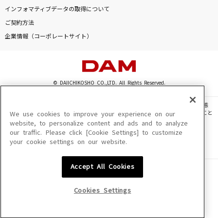
Lemon
インフォマティブデータの取得について
米津玄師
ご契約方法
企業情報（コーポレートサイト）
あいつら全員同窓会
ずっと真夜中でいいのに。
一生に一度愛してるよ
© DAIICHIKOSHO CO.,LTD. All Rights Reserved.
クリープハイプ
このサイトに掲載されている一切の文章・画像・写真・動画・音声等を、手段や形態
を問わず、著作権法の定める範囲を超えて無断で複製、転載、ファイル化などすること
We use cookies to improve your experience on our
I LOVE...
を禁じます。
website, to personalize content and ads and to analyze
Official髭男dism
our traffic. Please click [Cookie Settings] to customize
楽曲及びコンテンツは、機種によりご利用いただけない場合があります。
your cookie settings on our website.
楽曲及びコンテンツの配信日、配信内容が変更になる場合があります。
楽曲によりMYリスト保存ができない場合があります。
もっと見る
Accept All Cookies
JASRAC許諾番号
6602250213Y31015 6602250112Y38026 6602250240Y31015
DAMの新曲・ランキングなど
6602250241Y45122
カラオケ最新情報をチェック！
Cookies Settings
NexTone許諾番号
ID000002945 ID000002947 ID000002937 ID000002938