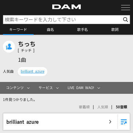
キーワード
曲名
歌手名
歌詞
ちっち
カラオケ検索
[ チッチ ]
1曲
カラオケ店舗検索
人気曲
brilliant azure
カラオケリクエスト
コンテンツ
サービス
LIVE DAM WAO!
1件見つかりました。
全国りれき
新着順
人気順
50音順
リアルタイムで歌われている曲の一覧
brilliant azure