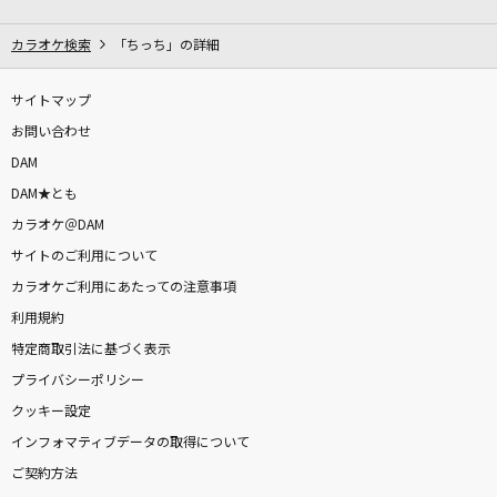
また帰ってきたケロッ！とマーチ
ano & 粗品
カラオケ検索
「ちっち」の詳細
別れても好きな人
サイトマップ
ロス・インディオス&シルヴィア
お問い合わせ
DAM
絆川
DAM★とも
大川栄策
カラオケ＠DAM
サイトのご利用について
[生音]アカシア
カラオケご利用にあたっての注意事項
BUMP OF CHICKEN
利用規約
TEENAGE RIOT
特定商取引法に基づく表示
米津玄師
プライバシーポリシー
クッキー設定
[生音]KissHug
インフォマティブデータの取得について
aiko
ご契約方法