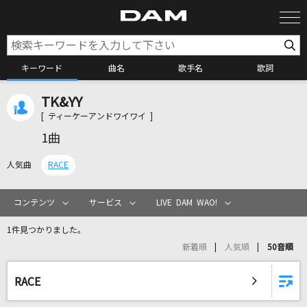
キーワード
曲名
歌手名
歌詞
TK&YY
カラオケ検索
[ ティーケーアンドワイワイ ]
1曲
カラオケ店舗検索
人気曲
RACE
カラオケリクエスト
コンテンツ
サービス
LIVE DAM WAO!
1件見つかりました。
全国りれき
新着順
人気順
50音順
リアルタイムで歌われている曲の一覧
RACE