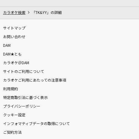
僕にまかせてください
クラフト
カラオケ検索
「TK&YY」の詳細
アイネクライネ
サイトマップ
米津玄師
お問い合わせ
DAM
トゥモロー Tomorrow
DAM★とも
アニー(ミュージカル アニー より)
カラオケ＠DAM
サイトのご利用について
むげんのチケット
カラオケご利用にあたっての注意事項
まらしぃ feat.初音ミク、KAITO
利用規約
[生音]ブルーアンバー
特定商取引法に基づく表示
back number
プライバシーポリシー
クッキー設定
風と町
インフォマティブデータの取得について
Mrs. GREEN APPLE
ご契約方法