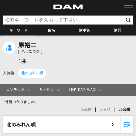
キーワード
曲名
歌手名
歌詞
原裕二
カラオケ検索
[ ハラユウジ ]
1曲
カラオケ店舗検索
人気曲
北のみれん唄
カラオケリクエスト
コンテンツ
サービス
LIVE DAM WAO!
1件見つかりました。
全国りれき
新着順
人気順
50音順
リアルタイムで歌われている曲の一覧
北のみれん唄