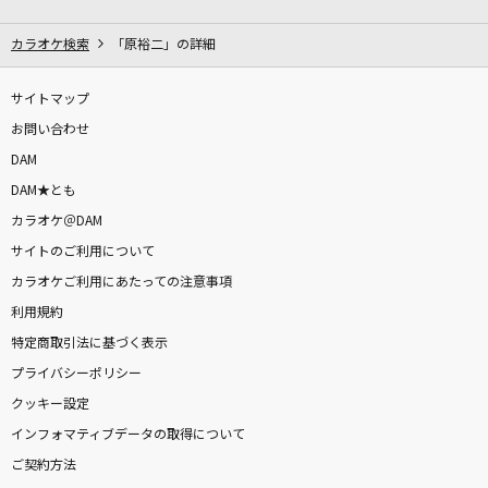
がらくた(ビデオクリップバージョン)
米津玄師
カラオケ検索
「原裕二」の詳細
[生音]3月9日
サイトマップ
レミオロメン
お問い合わせ
DAM
脳漿炸裂ガール
DAM★とも
れるりり feat.初音ミク&GUMI
カラオケ＠DAM
サイトのご利用について
残酷な天使のテーゼ
カラオケご利用にあたっての注意事項
高橋洋子
利用規約
さよーならまたいつか！(ビデオクリップバージ
特定商取引法に基づく表示
ョン)
プライバシーポリシー
米津玄師
クッキー設定
インフォマティブデータの取得について
どんなときも。
ご契約方法
槇原敬之(Makihara)