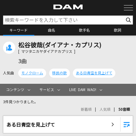
キーワード
曲名
歌手名
歌詞
松谷彼哉(ダイアナ・カプリス)
カラオケ検索
[ マツタニカヤダイアナカプリス ]
3曲
カラオケ店舗検索
人気曲
モノクローム
移民の歌
ある日青空を見上げて
カラオケリクエスト
コンテンツ
サービス
LIVE DAM WAO!
3件見つかりました。
全国りれき
新着順
人気順
50音順
リアルタイムで歌われている曲の一覧
ある日青空を見上げて