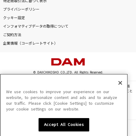
特定商取引法に基づく表示
わたしの一番かわいいところ
プライバシーポリシー
FRUITS ZIPPER
クッキー設定
インフォマティブデータの取得について
[生音]白雪
ご契約方法
マルシィ
企業情報（コーポレートサイト）
[生音]アゲハ蝶
ポルノグラフィティ
© DAIICHIKOSHO CO.,LTD. All Rights Reserved.
抱きしめたい
Mr.Children
このサイトに掲載されている一切の文章・画像・写真・動画・音声等を、手段や形態
を問わず、著作権法の定める範囲を超えて無断で複製、転載、ファイル化などすること
We use cookies to improve your experience on our
もっと見る
を禁じます。
website, to personalize content and ads and to analyze
our traffic. Please click [Cookie Settings] to customize
楽曲及びコンテンツは、機種によりご利用いただけない場合があります。
your cookie settings on our website.
楽曲及びコンテンツの配信日、配信内容が変更になる場合があります。
DAMの新曲・ランキングなど
楽曲によりMYリスト保存ができない場合があります。
カラオケ最新情報をチェック！
Accept All Cookies
JASRAC許諾番号
6602250213Y31015 6602250112Y38026 6602250240Y31015
6602250241Y45122