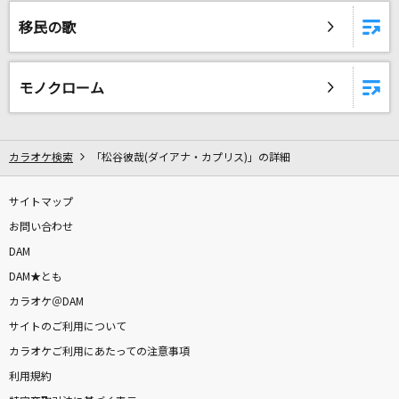
I(ビデオクリップバージョン)
移民の歌
BUMP OF CHICKEN
I(ビデオクリップバージョン)
モノクローム
BUMP OF CHICKEN
会いたくて
カラオケ検索
「松谷彼哉(ダイアナ・カプリス)」の詳細
Ado
サイトマップ
Lovers Again
お問い合わせ
EXILE
DAM
[生音]くちびるNetwork
DAM★とも
岡田有希子
カラオケ＠DAM
サイトのご利用について
メトロノーム
カラオケご利用にあたっての注意事項
米津玄師
利用規約