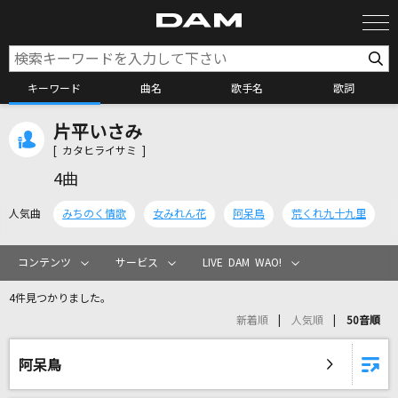
キーワード
曲名
歌手名
歌詞
片平いさみ
カラオケ検索
[ カタヒライサミ ]
4曲
カラオケ店舗検索
人気曲
みちのく情歌
女みれん花
阿呆鳥
荒くれ九十九里
カラオケリクエスト
コンテンツ
サービス
LIVE DAM WAO!
4件見つかりました。
全国りれき
新着順
人気順
50音順
リアルタイムで歌われている曲の一覧
阿呆鳥