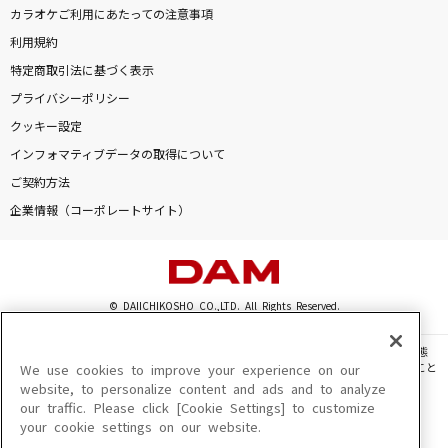
[生音]Born To Be My Baby [ボーン・トゥ・
カラオケご利用にあたっての注意事項
ビー・マイ・ベイビー]
利用規約
Bon Jovi
特定商取引法に基づく表示
プライバシーポリシー
愛をありがとう
クッキー設定
Misia
インフォマティブデータの取得について
ご契約方法
奏(かなで)
企業情報（コーポレートサイト）
スキマスイッチ
I'M YOUR IDOL
高嶺のなでしこ
© DAIICHIKOSHO CO.,LTD. All Rights Reserved.
もっと見る
このサイトに掲載されている一切の文章・画像・写真・動画・音声等を、手段や形態
を問わず、著作権法の定める範囲を超えて無断で複製、転載、ファイル化などすること
We use cookies to improve your experience on our
を禁じます。
website, to personalize content and ads and to analyze
DAMの新曲・ランキングなど
our traffic. Please click [Cookie Settings] to customize
カラオケ最新情報をチェック！
楽曲及びコンテンツは、機種によりご利用いただけない場合があります。
your cookie settings on our website.
楽曲及びコンテンツの配信日、配信内容が変更になる場合があります。
楽曲によりMYリスト保存ができない場合があります。