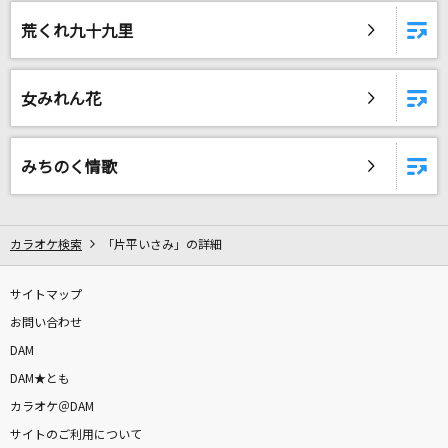
IRIS OUT(ビデオクリップバージョン)
荒くれ九十九里
米津玄師
[生音]ともに
女みれん花
WANIMA
[生音]楓
みちのく情歌
スピッツ
M
カラオケ検索
「片平いさみ」の詳細
浜崎あゆみ
サイトマップ
櫻
お問い合わせ
大原櫻子
DAM
DAM★とも
[生音]ひまわりの約束
カラオケ＠DAM
秦 基博
サイトのご利用について