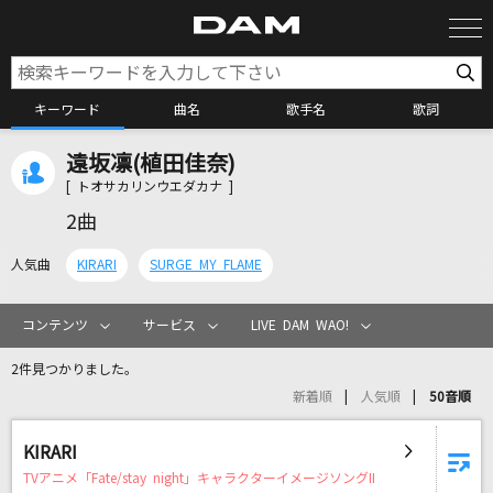
キーワード
曲名
歌手名
歌詞
遠坂凛(植田佳奈)
カラオケ検索
[ トオサカリンウエダカナ ]
2曲
カラオケ店舗検索
人気曲
KIRARI
SURGE MY FLAME
カラオケリクエスト
コンテンツ
サービス
LIVE DAM WAO!
2件見つかりました。
全国りれき
新着順
人気順
50音順
リアルタイムで歌われている曲の一覧
KIRARI
TVアニメ「Fate/stay night」キャラクターイメージソングII