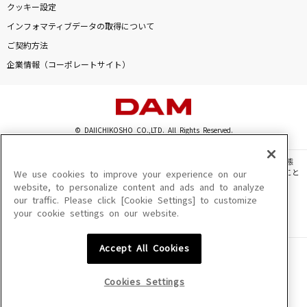
クッキー設定
雨とカプチーノ
インフォマティブデータの取得について
ヨルシカ
ご契約方法
やっぱ最強!
企業情報（コーポレートサイト）
LIP×LIP(勇次郎・愛蔵/CV:内山昂輝・島崎信長)
PIECE OF MY WISH
© DAIICHIKOSHO CO.,LTD. All Rights Reserved.
今井美樹
このサイトに掲載されている一切の文章・画像・写真・動画・音声等を、手段や形態
眠り姫
を問わず、著作権法の定める範囲を超えて無断で複製、転載、ファイル化などすること
We use cookies to improve your experience on our
を禁じます。
SEKAI NO OWARI(世界の終わり)
website, to personalize content and ads and to analyze
our traffic. Please click [Cookie Settings] to customize
楽曲及びコンテンツは、機種によりご利用いただけない場合があります。
your cookie settings on our website.
楽曲及びコンテンツの配信日、配信内容が変更になる場合があります。
もっと見る
楽曲によりMYリスト保存ができない場合があります。
Accept All Cookies
JASRAC許諾番号
DAMの新曲・ランキングなど
6602250213Y31015 6602250112Y38026 6602250240Y31015
カラオケ最新情報をチェック！
6602250241Y45122
Cookies Settings
NexTone許諾番号
ID000002945 ID000002947 ID000002937 ID000002938