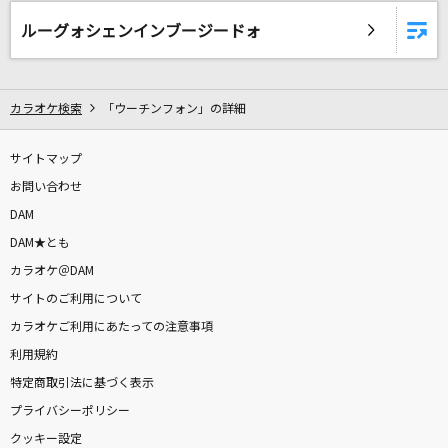
BONBON GiRL
ルーグォシェンインブージードォ
SARM
First Christmas feat. JUNON (BE:FIRST)
カラオケ検索
「ウーチンフォン」の詳細
REIKO
[生音]女の荒波
サイトマップ
キム・ヨンジャ
お問い合わせ
DAM
エリート
DAM★とも
Chinozo
カラオケ＠DAM
サイトのご利用について
赤い糸
カラオケご利用にあたっての注意事項
稲葉浩志
利用規約
特定商取引法に基づく表示
[生音]君の知らない物語
プライバシーポリシー
supercell
クッキー設定