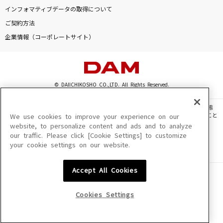
[生音]水平線
インフォマティブデータの取得について
back number
ご契約方法
企業情報（コーポレートサイト）
ラブ タップ
ドレスコード
ドラマツルギー
© DAIICHIKOSHO CO.,LTD. All Rights Reserved.
Eve
このサイトに掲載されている一切の文章・画像・写真・動画・音声等を、手段や形態
を問わず、著作権法の定める範囲を超えて無断で複製、転載、ファイル化などすること
We use cookies to improve your experience on our
風たちの声
を禁じます。
website, to personalize content and ads and to analyze
RADWIMPS
our traffic. Please click [Cookie Settings] to customize
楽曲及びコンテンツは、機種によりご利用いただけない場合があります。
your cookie settings on our website.
楽曲及びコンテンツの配信日、配信内容が変更になる場合があります。
楽曲によりMYリスト保存ができない場合があります。
もっと見る
Accept All Cookies
JASRAC許諾番号
6602250213Y31015 6602250112Y38026 6602250240Y31015
DAMの新曲・ランキングなど
6602250241Y45122
カラオケ最新情報をチェック！
Cookies Settings
NexTone許諾番号
ID000002945 ID000002947 ID000002937 ID000002938