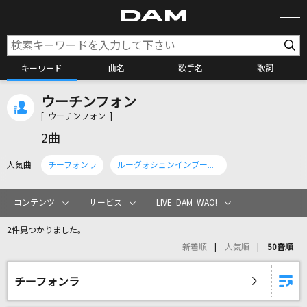
キーワード
曲名
歌手名
歌詞
ウーチンフォン
カラオケ検索
[ ウーチンフォン ]
2曲
カラオケ店舗検索
人気曲
チーフォンラ
ルーグォシェンインブージードォ
カラオケリクエスト
コンテンツ
サービス
LIVE DAM WAO!
2件見つかりました。
全国りれき
新着順
人気順
50音順
リアルタイムで歌われている曲の一覧
チーフォンラ