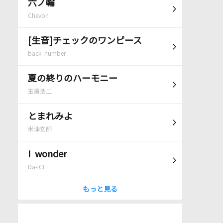
六ノ輪
Chevon
[生音]チェックのワンピース
back number
夏の終りのハーモニー
玉置浩二
とまれみよ
米津玄師
I wonder
Da-iCE
もっと見る