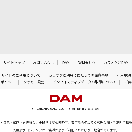
サイトマップ
お問い合わせ
DAM
DAM★とも
カラオケ＠DAM
サイトのご利用について
カラオケご利用にあたっての注意事項
利用規約
ーポリシー
クッキー設定
インフォマティブデータの取得について
ご契
© DAIICHIKOSHO CO.,LTD. All Rights Reserved.
・写真・動画・音声等を、手段や形態を問わず、著作権法の定める範囲を超えて無断で複
楽曲及びコンテンツは、機種によりご利用いただけない場合があります。