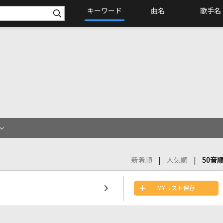
キーワード
曲名
歌手名
新着順
人気順
50音
MYリスト保存