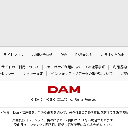
サイトマップ
お問い合わせ
DAM
DAM★とも
カラオケ＠DAM
サイトのご利用について
カラオケご利用にあたっての注意事項
利用規約
ーポリシー
クッキー設定
インフォマティブデータの取得について
ご契
© DAIICHIKOSHO CO.,LTD. All Rights Reserved.
・写真・動画・音声等を、手段や形態を問わず、著作権法の定める範囲を超えて無断で複
楽曲及びコンテンツは、機種によりご利用いただけない場合があります。
楽曲及びコンテンツの配信日、配信内容が変更になる場合があります。