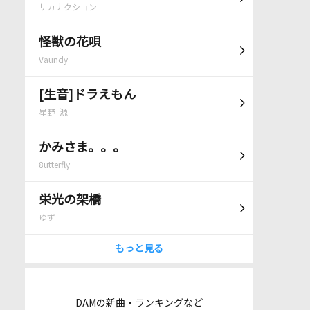
サカナクション
怪獣の花唄
Vaundy
[生音]ドラえもん
星野 源
かみさま。。。
8utterfly
栄光の架橋
ゆず
もっと見る
DAMの新曲・ランキングなど