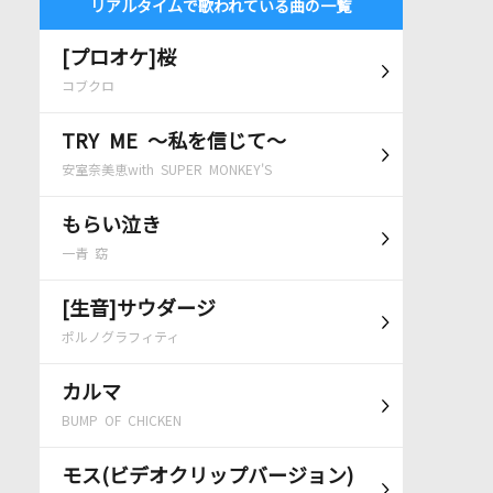
リアルタイムで歌われている曲の一覧
[プロオケ]桜
コブクロ
TRY ME ～私を信じて～
安室奈美恵with SUPER MONKEY'S
もらい泣き
一青 窈
[生音]サウダージ
ポルノグラフィティ
カルマ
BUMP OF CHICKEN
モス(ビデオクリップバージョン)