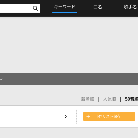
キーワード
曲名
歌手名
新着順
人気順
50音
MYリスト保存