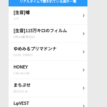
リアルタイムで歌われている曲の一覧
[生音]嘘
シド
[生音]115万キロのフィルム
Official髭男dism
ゆめみるプリマドンナ
CUTIE STREET
HONEY
L'Arc-en-Ciel
まちぶせ
石川ひとみ
LφVEST