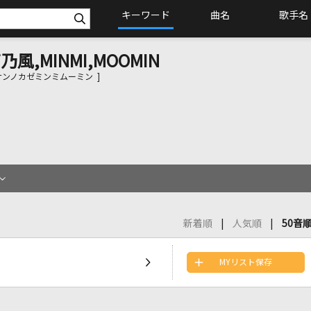
キーワード
曲名
歌手名
湘南乃風,MINMI,MOOMIN
ンノカゼミンミムーミン ]
新着順
人気順
50音
MYリスト保存