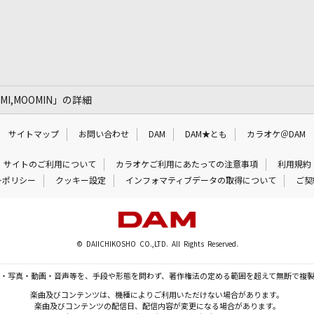
INMI,MOOMIN」の詳細
サイトマップ
お問い合わせ
DAM
DAM★とも
カラオケ＠DAM
サイトのご利用について
カラオケご利用にあたっての注意事項
利用規約
ーポリシー
クッキー設定
インフォマティブデータの取得について
ご契
© DAIICHIKOSHO CO.,LTD. All Rights Reserved.
・写真・動画・音声等を、手段や形態を問わず、著作権法の定める範囲を超えて無断で複
楽曲及びコンテンツは、機種によりご利用いただけない場合があります。
楽曲及びコンテンツの配信日、配信内容が変更になる場合があります。