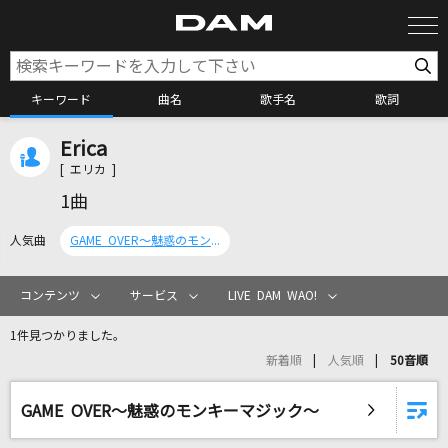
キーワード
曲名
歌手名
歌詞
Erica
カラオケ検索
[ エリカ ]
1曲
カラオケ店舗検索
人気曲
GAME OVER～魅惑のモンキーマジック～
カラオケリクエスト
コンテンツ
サービス
LIVE DAM WAO!
1件見つかりました。
全国りれき
新着順
人気順
50音順
リアルタイムで歌われている曲の一覧
GAME OVER～魅惑のモンキーマジック～