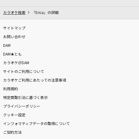
隣で
マルシィ
カラオケ検索
「Erica」の詳細
ライラック
サイトマップ
Mrs. GREEN APPLE
お問い合わせ
DAM
HOWEVER
DAM★とも
GLAY
カラオケ＠DAM
サイトのご利用について
ダ・カーポ～第2ボタンの誓い～
カラオケご利用にあたっての注意事項
yozuca*
利用規約
[生音]ツバサ
特定商取引法に基づく表示
アンダーグラフ
プライバシーポリシー
クッキー設定
水平線
インフォマティブデータの取得について
back number
ご契約方法