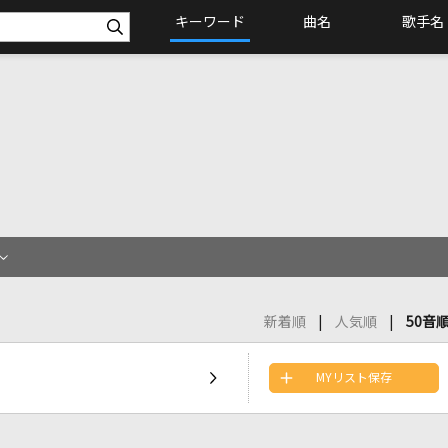
キーワード
曲名
歌手名
新着順
人気順
50音
MYリスト保存