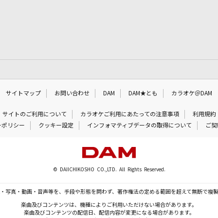
サイトマップ
お問い合わせ
DAM
DAM★とも
カラオケ＠DAM
サイトのご利用について
カラオケご利用にあたっての注意事項
利用規約
ーポリシー
クッキー設定
インフォマティブデータの取得について
ご契
© DAIICHIKOSHO CO.,LTD. All Rights Reserved.
・写真・動画・音声等を、手段や形態を問わず、著作権法の定める範囲を超えて無断で複
楽曲及びコンテンツは、機種によりご利用いただけない場合があります。
楽曲及びコンテンツの配信日、配信内容が変更になる場合があります。