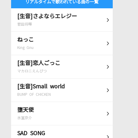
リアルタイムで歌われている曲の一覧
[生音]さよならエレジー
菅田将暉
ねっこ
King Gnu
[生音]恋人ごっこ
マカロニえんぴつ
[生音]Small world
BUMP OF CHICKEN
堕天使
氷室京介
SAD SONG