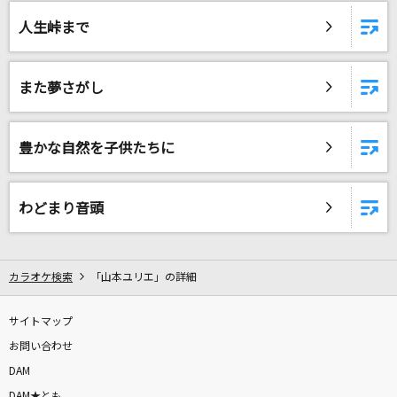
[生音]インフェルノ
人生峠まで
Mrs. GREEN APPLE
踊楽園
また夢さがし
CLAN QUEEN
ひたむきシンデレラ！
豊かな自然を子供たちに
CUTIE STREET
エロ
わどまり音頭
クリープハイプ
[生音]タッチ
カラオケ検索
「山本ユリエ」の詳細
岩崎良美
サイトマップ
[生音]終わりなき旅
お問い合わせ
Mr.Children
DAM
DAM★とも