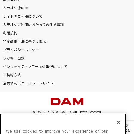
メランコリック
カラオケ＠DAM
Junky feat.鏡音リン
サイトのご利用について
カラオケご利用にあたっての注意事項
Sincerely
利用規約
TRUE
特定商取引法に基づく表示
Yellow Yellow Happy
プライバシーポリシー
ポケットビスケッツ
クッキー設定
インフォマティブデータの取得について
[生音]シンデレラボーイ
ご契約方法
Saucy Dog
企業情報（コーポレートサイト）
もっと見る
DAMの新曲・ランキングなど
© DAIICHIKOSHO CO.,LTD. All Rights Reserved.
カラオケ最新情報をチェック！
このサイトに掲載されている一切の文章・画像・写真・動画・音声等を、手段や形態
を問わず、著作権法の定める範囲を超えて無断で複製、転載、ファイル化などすること
We use cookies to improve your experience on our