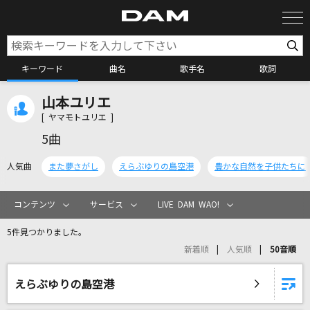
キーワード
曲名
歌手名
歌詞
山本ユリエ
カラオケ検索
[ ヤマモトユリエ ]
5曲
カラオケ店舗検索
人気曲
また夢さがし
えらぶゆりの島空港
豊かな自然を子供たちに
カラオケリクエスト
コンテンツ
サービス
LIVE DAM WAO!
5件見つかりました。
全国りれき
新着順
人気順
50音順
リアルタイムで歌われている曲の一覧
えらぶゆりの島空港