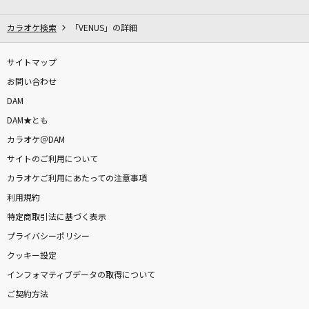
NEW KAWAII
FRUITS ZIPPER
カラオケ検索
「VENUS」の詳細
ツキアカリのミチシルベ
サイトマップ
ステレオポニー
お問い合わせ
DAM
オルフェンズの涙
DAM★とも
Misia
カラオケ＠DAM
サイトのご利用について
メガネを外して
カラオケご利用にあたっての注意事項
乃紫
利用規約
[良音]激動
特定商取引法に基づく表示
UVERworld
プライバシーポリシー
クッキー設定
めにしゅき ラッシュっしゅ！
インフォマティブデータの取得について
カレンチャン(CV.篠原侑)・スティルインラブ(CV.宮下早紀)・フサイチパ
ご契約方法
ンドラ(CV.佳原萌枝)・アドマイヤグルーヴ(CV.鈴木日菜)・ラッキーライ
ラック(CV.中島由貴)・ラヴズオンリーユー(CV.久保田未夢)・ステイゴー