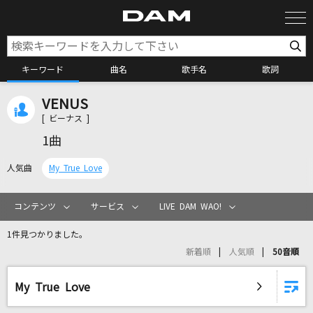
キーワード
曲名
歌手名
歌詞
VENUS
カラオケ検索
[ ビーナス ]
1曲
カラオケ店舗検索
人気曲
My True Love
カラオケリクエスト
コンテンツ
サービス
LIVE DAM WAO!
1件見つかりました。
全国りれき
新着順
人気順
50音順
リアルタイムで歌われている曲の一覧
My True Love